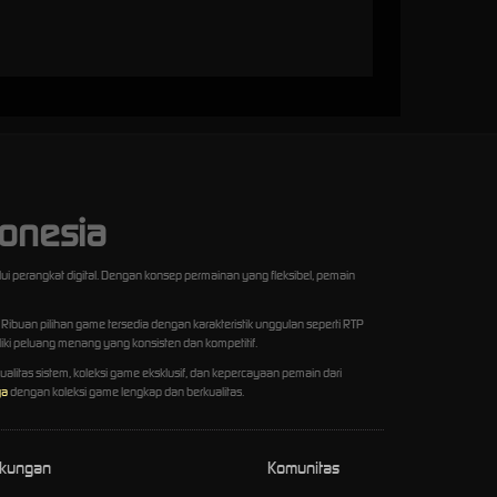
donesia
lui perangkat digital. Dengan konsep permainan yang fleksibel, pemain
Ribuan pilihan game tersedia dengan karakteristik unggulan seperti RTP
iliki peluang menang yang konsisten dan kompetitif.
ualitas sistem, koleksi game eksklusif, dan kepercayaan pemain dari
ya
dengan koleksi game lengkap dan berkualitas.
kungan
Komunitas