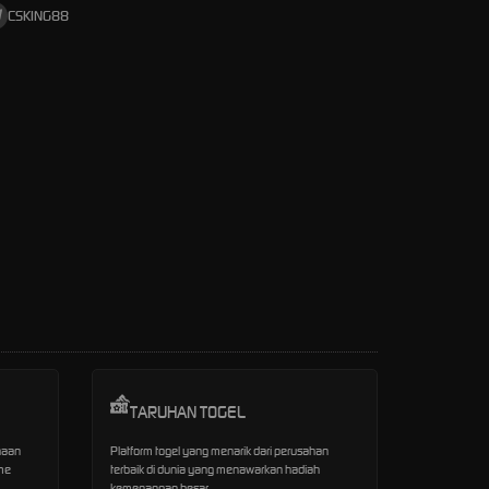
CSKING88
TARUHAN TOGEL
haan
Platform togel yang menarik dari perusahan
ame
terbaik di dunia yang menawarkan hadiah
kemenangan besar