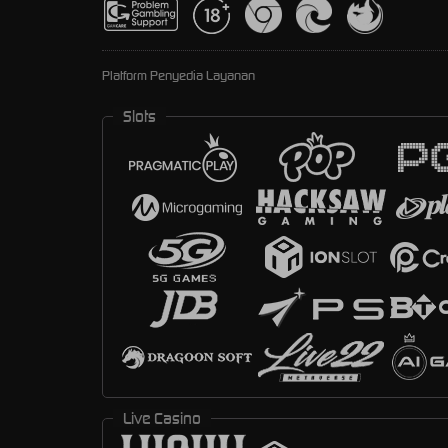
Platform Penyedia Layanan
Slots
Live Casino