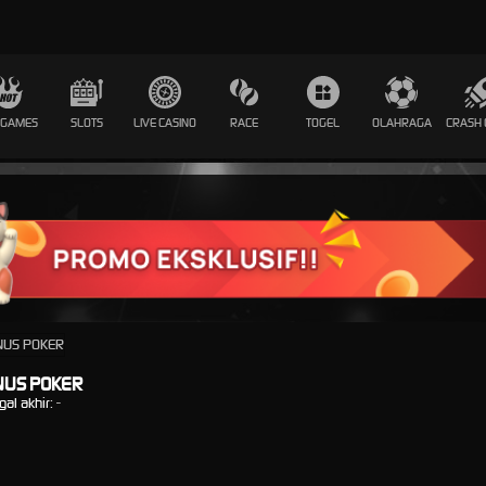
 GAMES
SLOTS
LIVE CASINO
RACE
TOGEL
OLAHRAGA
CRASH
US POKER
gal akhir:
-