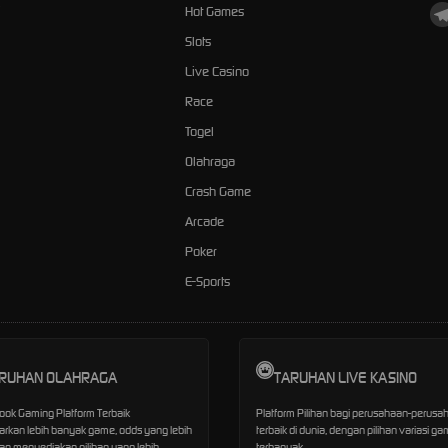
i
Hot Games
Slots
Live Casino
Race
Togel
Olahraga
Crash Game
Arcade
Poker
E-Sports
RUHAN OLAHRAGA
TARUHAN LIVE KASINO
ook Gaming Platform Terbaik
Platform Pilihan bagi perusahaan-perusa
kan lebih banyak game, odds yang lebih
terbaik di dunia, dengan pilihan variasi g
 dan menyediakan pilihan yang lebih
terbanyak