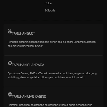
Poker
E-Sports
TARUHAN SLOT
Penyedia slot online dengan beragam pilihan game menarik yang memudahkan
pemain untuk mencapai jackpot
TARUHAN OLAHRAGA
Sportsbook Gaming Platform Terbaik menawarkan lebih banyak game, odds yang
lebih tinggi, dan menyediakan pilihan yang lebih banyak untuk pemain.
TARUHAN LIVE KASINO
Platform Pilihan bagi perusahaan-perusahaan terbaik di dunia, dengan pilihan