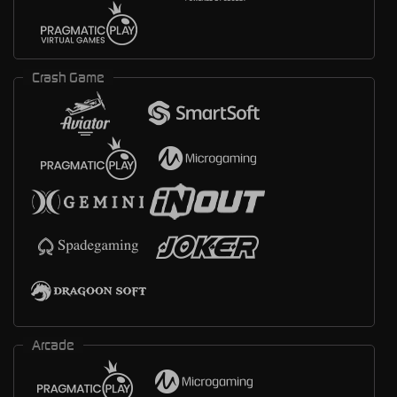
Crash Game
Arcade