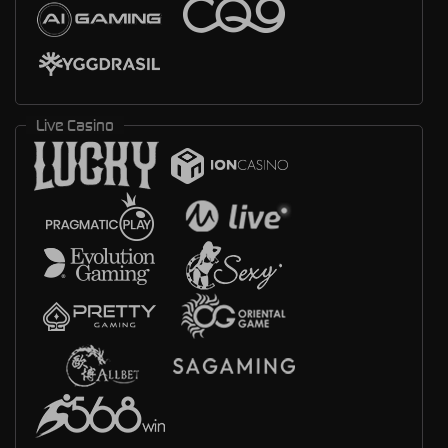
Live Casino