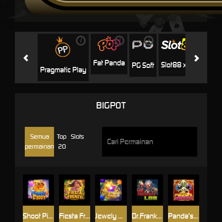
i
i
i
i
i
Facha
Fat Panda
Slot88 x PP
PG Soft
Pragmatic Play
BIGPOT
Semua
Top
Slots
permainan
20
Shoot Piggy
Fiesta Frenzy
Jewely Spin
Dr.Franken’s Lab
Panda’s Jackpot