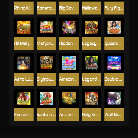
Rhino King
Bonanza Coins
Big Sevens Jackpot
Halloween Ghost
Fury Fighters
Hit Mahjong Wins
Mahjong Super Wins
Hidden City
Legacy of Midas
Quests of Olympus
Astro Luck
Olympus Legend
Amazing Soda Rush
Legend of Tarzan
Double Race
Fantastic Faries
Santa in the Summer
Ancient Stones
Holy Knight
Wolf Begins