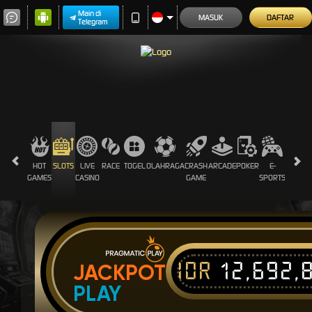
Main di
MASUK
DAFTAR
Telegram
HOT
SLOTS
LIVE
RACE
TOGEL
OLAHRAGA
CRASH
ARCADE
POKER
E-
PROMO
GAMES
CASINO
GAME
SPORTS
IDR
12,692,
JACKPOT
PLAY