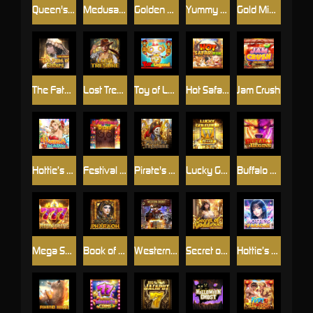
Queen's Bow
Medusa’s Blessing
Golden Kitty
Yummy Kitchen
Gold Mine Rush
The Fates of Sisters
Lost Treasure
Toy of Legend
Hot Safari Run
Jam Crush
Hottie’s Vacation
Festival of the Dead
Pirate's Treasure
Lucky Goldbar
Buffalo Begins
Mega Sevens
Book of Pharaoh
Western Sherrif
Secret of Goddess
Hottie’s Paradise