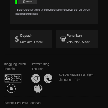
* Selama bank maintenance dan bank offline deposit dan penarikan
tidak dapat diproses
Deposit
Penarikan
Rata-rata 3 Menit
Rata-rata 5 Menit
Tanggung Jawab
Browser Yang
Bermain
Didukung
©2026 KING88. Hak cipta
dilindungi | 18+
Platform Penyedia Layanan