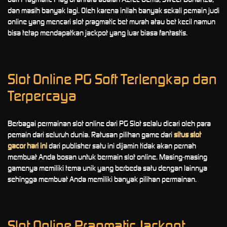
dan masih banyak lagi. Oleh karena inilah banyak sekali pemain judi
online yang mencari slot pragmatic bet murah atau bet kecil namun
bisa tetap mendapatkan jackpot yang luar biasa fantastis.
Slot Online PG Soft Terlengkap dan
Terpercaya
Berbagai permainan slot online dari PG Slot selalu dicari oleh para
pemain dari seluruh dunia. Ratusan pilihan game dari
situs slot
gacor hari ini
dari publisher satu ini dijamin tidak akan pernah
membuat Anda bosan untuk bermain slot online. Masing-masing
gamenya memiliki tema unik yang berbeda satu dengan lainnya
sehingga membuat Anda memiliki banyak pilihan permainan.
Slot Online Pragmatic Jackpot