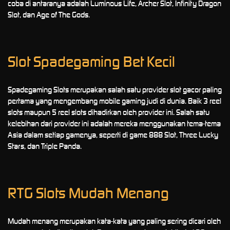
coba di antaranya adalah Luminous Life, Archer Slot, Infinity Dragon
Slot, dan Age of The Gods.
Slot Spadegaming Bet Kecil
Spadegaming Slots merupakan salah satu provider slot gacor paling
pertama yang mengembang mobile gaming judi di dunia. Baik 3 reel
slots maupun 5 reel slots dihadirkan oleh provider ini. Salah satu
kelebihan dari provider ini adalah mereka menggunakan tema-tema
Asia dalam setiap gamenya, seperti di game 888 Slot, Three Lucky
Stars, dan Triple Panda.
RTG Slots Mudah Menang
Mudah menang merupakan kata-kata yang paling sering dicari oleh