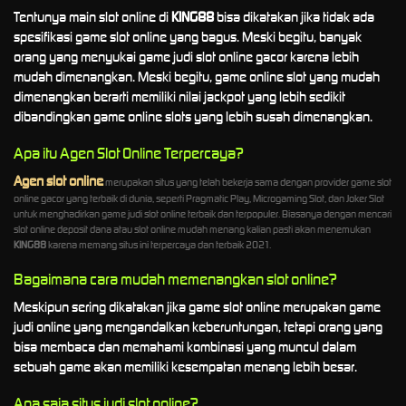
Tentunya main slot online di
KING88
bisa dikatakan jika tidak ada
spesifikasi game slot online yang bagus. Meski begitu, banyak
orang yang menyukai game judi slot online gacor karena lebih
mudah dimenangkan. Meski begitu, game online slot yang mudah
dimenangkan berarti memiliki nilai jackpot yang lebih sedikit
dibandingkan game online slots yang lebih susah dimenangkan.
Apa itu Agen Slot Online Terpercaya?
Agen slot online
merupakan situs yang telah bekerja sama dengan provider game slot
online gacor yang terbaik di dunia, seperti Pragmatic Play, Microgaming Slot, dan Joker Slot
untuk menghadirkan game judi slot online terbaik dan terpopuler. Biasanya dengan mencari
slot online deposit dana atau slot online mudah menang kalian pasti akan menemukan
KING88
karena memang situs ini terpercaya dan terbaik 2021.
Bagaimana cara mudah memenangkan slot online?
Meskipun sering dikatakan jika game slot online merupakan game
judi online yang mengandalkan keberuntungan, tetapi orang yang
bisa membaca dan memahami kombinasi yang muncul dalam
sebuah game akan memiliki kesempatan menang lebih besar.
Apa saja situs judi slot online?