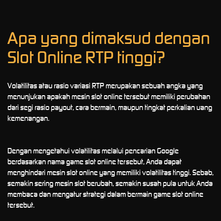
Apa yang dimaksud dengan
Slot Online RTP tinggi?
Volatilitas atau rasio variasi RTP merupakan sebuah angka yang
menunjukan apakah mesin slot online tersebut memiliki perubahan
dari segi rasio payout, cara bermain, maupun tingkat perkalian uang
kemenangan.
Dengan mengetahui volatilitas melalui pencarian Google
berdasarkan nama game slot online tersebut, Anda dapat
menghindari mesin slot online yang memiliki volatilitas tinggi. Sebab,
semakin sering mesin slot berubah, semakin susah pula untuk Anda
membaca dan mengatur strategi dalam bermain game slot online
tersebut.