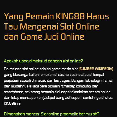
Yang Pemain KING88 Harus
Tau Mengenai Slot Online
dan Game Judi Online
Apakah yang dimaksud dengan slot online?
Permainan slot online adalah game mesin slot
[SUMBER WIKIPEDIA]
yang biasanya kalian temukan di casino-casino atau di tempat
perjudian seperti di macau dan las vegas. Dengan teknologi internet
dan mudahnya akses para pemain terhadap komputer dan
smartphone, sekarang bermain slot dapat dimainkan secara online
dan tetap mendapatkan jackpot uang asli seperti contohnya di situs
KING88 ini
Dimanakah mencari Slot online pragmatic bet murah?