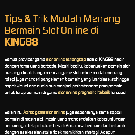
Tips & Trik Mudah Menang
Bermain Slot Online di
KING88
Semua provider game
slot online terlengkap
ada di
KING88
hadir
dengan tema yang berbeda. Meski begitu, kebanyakan pemain slot
biasanya tidak hanya mencari game slot online mudah menang,
tetapi juga mencari pengalaman bermain yang luar biasa, sehingga
aspek visual dan audio pun menjadi pertimbangan para pemain
untuk tetap bermain di game
slot online pragmatic terbaik
tersebut.
Selain itu,
Aztec gems slot online
juga sebenarnya sama seperti
bermain di mesin slot, mesin yang mengandalkan keberuntungan
pemainnya. Tetapi, bukan berarti Anda bisa bermain dan bertaruh
dengan asal-asalan serta tidak memikirkan strategi. Adapun