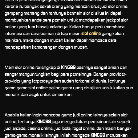
karena itu banyak sekali orang yang mencari situs judi slot online
gampang menang dan tentunya bermain slot di situs ini dapat
membuahkan anda para pemain untuk mendapatkan jackpot slot
online yang luar biasa jumlahnya. Kalian hanya perlu membaca
informasi dan cara bermain di tiap mesin
slot online
yang kalian
mainkan, maka dengan mudah kalian dapat membaca cara
mendapatkan kemenangan dengan mudah.
Main slot online terlengkap di
KING88
pastinya sangat aman dan
sangat menguntungkan bagi para pemainnya. Dengan provider-
provider yang terpercaya dan sudah terkenal di dunia, tentunya
game-game slot online paling gacor yang disajikan untuk kalian pun
menarik dan asyik untuk dimainkan.
Apabila kalian ingin mencoba game judi online lainnya selain slot
online, tentunya
KING88
juga menyediakan permainan lain seperti
judi arcade, casino online, judi bola, togel online, dan masih banyak
game-game menarik lainnya. Inilah mengapa
KING88
merupakan