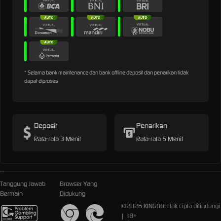
* Selama bank maintenance dan bank offline deposit dan penarikan tidak
dapat diproses
Deposit
Penarikan
Rata-rata 3 Menit
Rata-rata 5 Menit
Tanggung Jawab
Browser Yang
Bermain
Didukung
©2026 KING88. Hak cipta dilindungi
| 18+