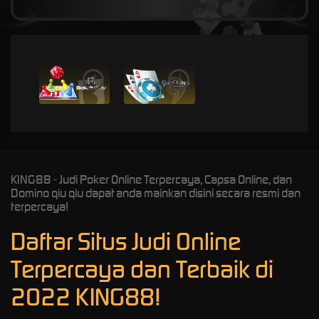
i
i
KING88 - Judi Poker Online Terpercaya, Capsa Online, dan
Domino qiu qiu dapat anda mainkan disini secara resmi dan
terpercaya!
Daftar Situs Judi Online
Terpercaya dan Terbaik di
2022 KING88!