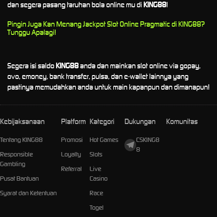
dan segera pasang taruhan bola online mu di
KING88
!
Pingin Juga Kan Menang Jackpot Slot Online Pragmatic di KING88?
Tunggu Apalagi!
Segera isi saldo
KING88
anda dan mainkan slot online via gopay,
ovo, emoney, bank transfer, pulsa, dan e-wallet lainnya yang
pastinya memudahkan anda untuk main kapanpun dan dimanapun!
Kebijaksanaan
Platform
Kategori
Dukungan
Komunitas
Tentang KING88
Promosi
Hot Games
CSKING8
8
Responsible
Loyalty
Slots
Gambling
Referral
Live
Pusat Bantuan
Casino
Syarat dan Ketentuan
Race
Togel