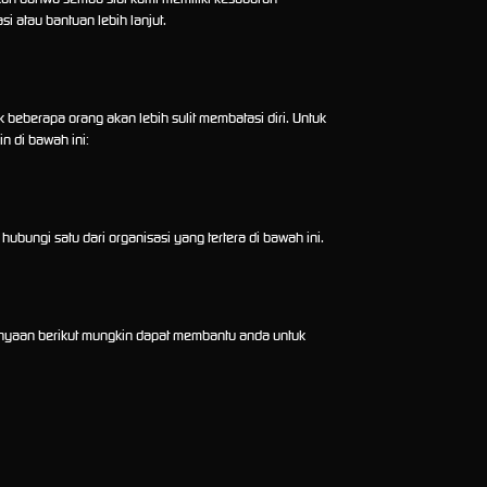
 atau bantuan lebih lanjut.
berapa orang akan lebih sulit membatasi diri. Untuk
 di bawah ini:
ubungi satu dari organisasi yang tertera di bawah ini.
tanyaan berikut mungkin dapat membantu anda untuk