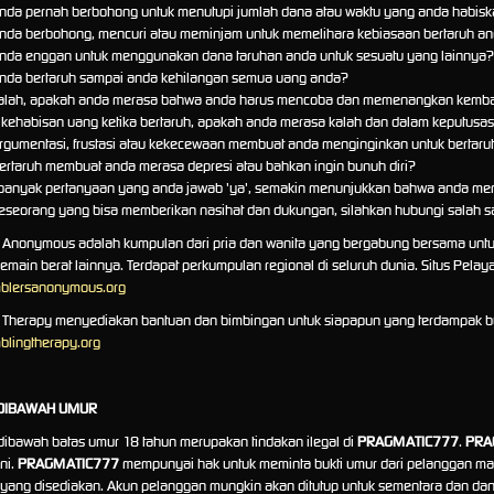
nda pernah berbohong untuk menutupi jumlah dana atau waktu yang anda habiska
nda berbohong, mencuri atau meminjam untuk memelihara kebiasaan bertaruh a
nda enggan untuk menggunakan dana taruhan anda untuk sesuatu yang lainnya?
nda bertaruh sampai anda kehilangan semua uang anda?
kalah, apakah anda merasa bahwa anda harus mencoba dan memenangkan kemba
 kehabisan uang ketika bertaruh, apakah anda merasa kalah dan dalam keputusas
gumentasi, frustasi atau kekecewaan membuat anda menginginkan untuk bertaruh
rtaruh membuat anda merasa depresi atau bahkan ingin bunuh diri?
banyak pertanyaan yang anda jawab 'ya', semakin menunjukkan bahwa anda memi
seorang yang bisa memberikan nasihat dan dukungan, silahkan hubungi salah satu 
 Anonymous adalah kumpulan dari pria dan wanita yang bergabung bersama unt
main berat lainnya. Terdapat perkumpulan regional di seluruh dunia. Situs Pela
blersanonymous.org
Therapy menyediakan bantuan dan bimbingan untuk siapapun yang terdampak buruk 
lingtherapy.org
 DIBAWAH UMUR
dibawah batas umur 18 tahun merupakan tindakan ilegal di
PRAGMATIC777
.
PRA
ni.
PRAGMATIC777
mempunyai hak untuk meminta bukti umur dari pelanggan ma
 yang disediakan. Akun pelanggan mungkin akan ditutup untuk sementara dan da