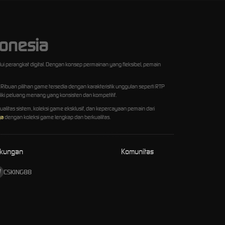
donesia
lui perangkat digital. Dengan konsep permainan yang fleksibel, pemain
Ribuan pilihan game tersedia dengan karakteristik unggulan seperti RTP
iliki peluang menang yang konsisten dan kompetitif.
ualitas sistem, koleksi game eksklusif, dan kepercayaan pemain dari
ya
dengan koleksi game lengkap dan berkualitas.
kungan
Komunitas
CSKING88