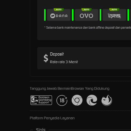
* Selama bank maintenance dan bank offline deposit dan penarik
Deposit
Rata-rata 3 Menit
Tanggung Jawab Bermain
Browser Yang Didukung
Platform Penyedia Layanan
Slots