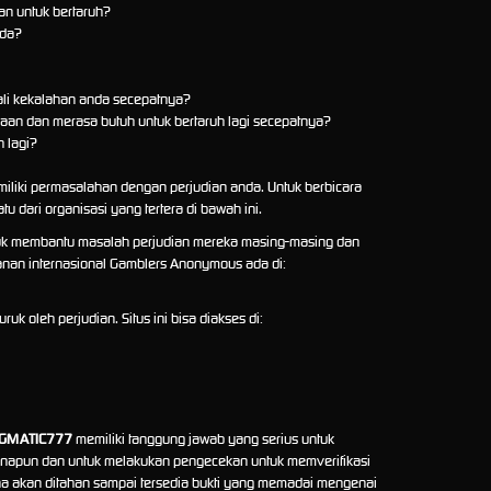
n untuk bertaruh?
nda?
li kekalahan anda secepatnya?
aan dan merasa butuh untuk bertaruh lagi secepatnya?
 lagi?
liki permasalahan dengan perjudian anda. Untuk berbicara
dari organisasi yang tertera di bawah ini.
uk membantu masalah perjudian mereka masing-masing dan
yanan internasional Gamblers Anonymous ada di:
oleh perjudian. Situs ini bisa diakses di:
GMATIC777
memiliki tanggung jawab yang serius untuk
napun dan untuk melakukan pengecekan untuk memverifikasi
na akan ditahan sampai tersedia bukti yang memadai mengenai