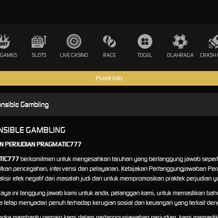
 GAMES
SLOTS
LIVE CASINO
RACE
TOGEL
OLAHRAGA
CRASH
Pusat Info
nsible Gambling
NSIBLE GAMBLING
AN PERJUDIAN PRAGMATIC777
TIC777
berkomitmen untuk mengesahkan taruhan yang bertanggung jawab sepert
tkan pencegahan, intervensi dan pelayanan. Kebijakan Pertanggungjawaban Pe
isir efek negatif dari masalah judi dan untuk mempromosikan praktek perjudian 
aya ini tanggung jawab kami untuk anda, pelanggan kami, untuk memastikan bahw
 tetap menyadari penuh terhadap kerugian sosial dan keuangan yang terkait den
ngka membantu pemain kami dalam pertanggunjawaban perjudian, kami memastik