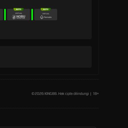
©2026 KING88. Hak cipta dilindungi | 18+