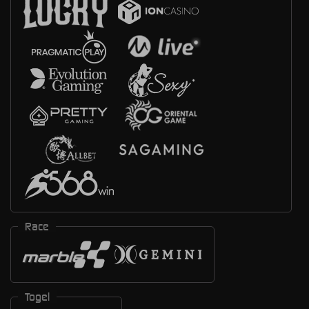
Race
Togel