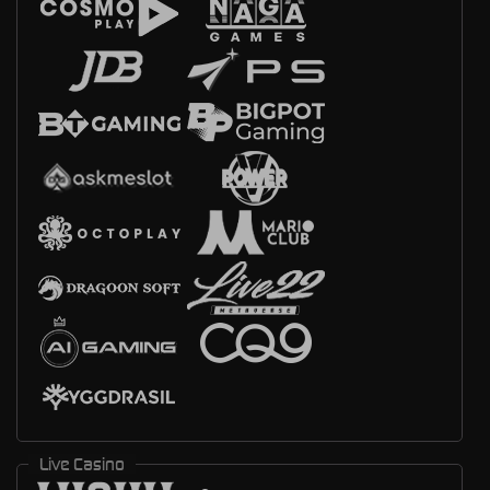
Live Casino