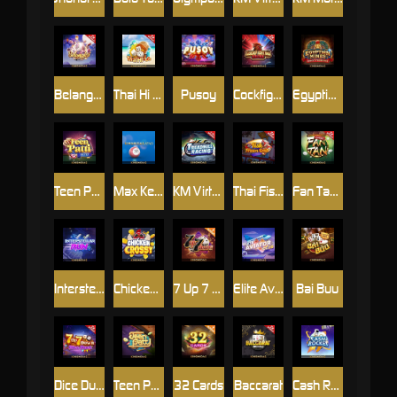
Belangkai 2
Thai Hi Lo 2
Pusoy
Cockfighting Arena
Egyptian Mines
Teen Patti Blitz
Max Keno
KM Virtual Treadmill Racing
Thai Fish Prawn Crab
Fan Tan Classic
Interstellar Run
Chicken Crossy
7 Up 7 Down Rush
Elite Aviator Club
Bai Buu
Dice Duet
Teen Patti
32 Cards
Baccarat
Cash Rocket