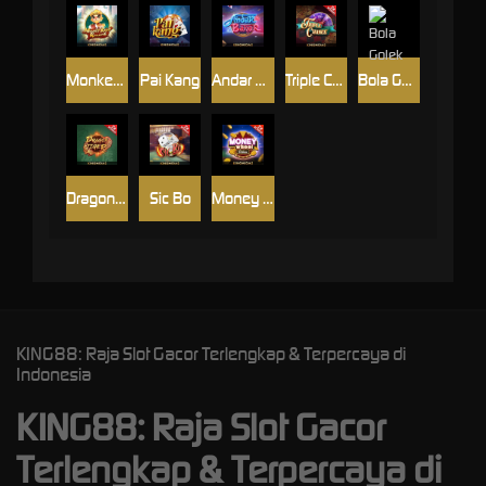
Monkey King Roulette
Pai Kang
Andar Bahar
Triple Chance
Bola Golek
Dragon Tiger 2
Sic Bo
Money Wheel Deluxe
KING88: Raja Slot Gacor Terlengkap & Terpercaya di
Indonesia
KING88: Raja Slot Gacor
Terlengkap & Terpercaya di