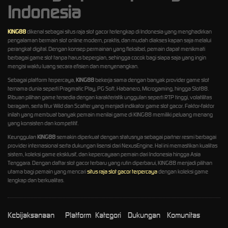
Indonesia
KING88
dikenal sebagai situs raja slot gacor terlengkap di Indonesia yang menghadirkan
pengalaman bermain slot online modern, praktis, dan mudah diakses kapan saja melalui
perangkat digital. Dengan konsep permainan yang fleksibel, pemain dapat menikmati
berbagai game slot tanpa harus bepergian, sehingga cocok bagi siapa saja yang ingin
mengisi waktu luang secara efisien dan menyenangkan.
Sebagai platform terpercaya,
KING88
bekerja sama dengan banyak provider game slot
ternama dunia seperti Pragmatic Play, PG Soft, Habanero, Microgaming, hingga Slot88.
Ribuan pilihan game tersedia dengan karakteristik unggulan seperti RTP tinggi, volatilitas
beragam, serta fitur Wild dan Scatter yang menjadi indikator game slot gacor. Faktor-faktor
inilah yang membuat banyak pemain menilai game di KING88 memiliki peluang menang
yang konsisten dan kompetitif.
Keunggulan
KING88
semakin diperkuat dengan statusnya sebagai partner resmi berbagai
provider internasional serta dukungan lisensi dari NexusEngine. Hal ini memastikan kualitas
sistem, koleksi game eksklusif, dan kepercayaan pemain dari Indonesia hingga Asia
Tenggara. Dengan daftar slot gacor terbaru yang rutin diperbarui, KING88 menjadi pilihan
utama bagi pemain yang mencari
situs raja slot gacor terpercaya
dengan koleksi game
lengkap dan berkualitas.
Kebijaksanaan
Platform
Kategori
Dukungan
Komunitas