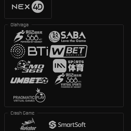
Olahraga
Crash Game