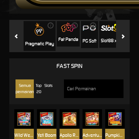
i
i
i
i
i
Facha
Fat Panda
Slot88 x PP
PG Soft
Pragmatic Play
FAST SPIN
Semua
Top
Slots
permainan
20
Wild Wet Win
Yeti Boom
Apollo Ray of Luck
Adventure To The West
Pumpkins Go Lucky