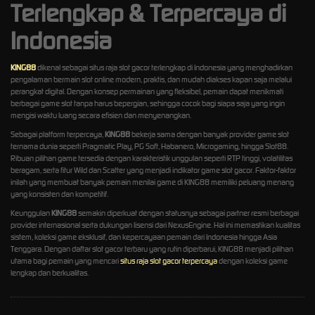
Terlengkap & Terpercaya di
Indonesia
KING88
dikenal sebagai situs raja slot gacor terlengkap di Indonesia yang menghadirkan
pengalaman bermain slot online modern, praktis, dan mudah diakses kapan saja melalui
perangkat digital. Dengan konsep permainan yang fleksibel, pemain dapat menikmati
berbagai game slot tanpa harus bepergian, sehingga cocok bagi siapa saja yang ingin
mengisi waktu luang secara efisien dan menyenangkan.
Sebagai platform terpercaya,
KING88
bekerja sama dengan banyak provider game slot
ternama dunia seperti Pragmatic Play, PG Soft, Habanero, Microgaming, hingga Slot88.
Ribuan pilihan game tersedia dengan karakteristik unggulan seperti RTP tinggi, volatilitas
beragam, serta fitur Wild dan Scatter yang menjadi indikator game slot gacor. Faktor-faktor
inilah yang membuat banyak pemain menilai game di KING88 memiliki peluang menang
yang konsisten dan kompetitif.
Keunggulan
KING88
semakin diperkuat dengan statusnya sebagai partner resmi berbagai
provider internasional serta dukungan lisensi dari NexusEngine. Hal ini memastikan kualitas
sistem, koleksi game eksklusif, dan kepercayaan pemain dari Indonesia hingga Asia
Tenggara. Dengan daftar slot gacor terbaru yang rutin diperbarui, KING88 menjadi pilihan
utama bagi pemain yang mencari
situs raja slot gacor terpercaya
dengan koleksi game
lengkap dan berkualitas.