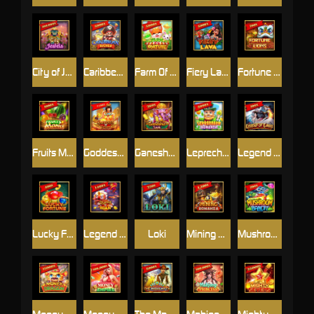
City of Jewels
Caribbean Riches
Farm Of Fortune
Fiery Lava
Fortune Lions
Fruits Mania
Goddess Of Egypt
Ganesha Luck
Leprechaun Bonanza
Legend Of Eagle
Lucky Fortune
Legend of Nian
Loki
Mining Bonanza
Mushroom Bandit