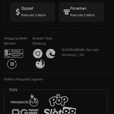
Deposit
Penarikan
Rata-rata 3 Menit
Rata-rata 5 Menit
Tanggung Jawab
Browser Yang
Bermain
Didukung
©2026 KING88. Hak cipta
dilindungi | 18+
Platform Penyedia Layanan
Slots