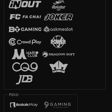
Poker