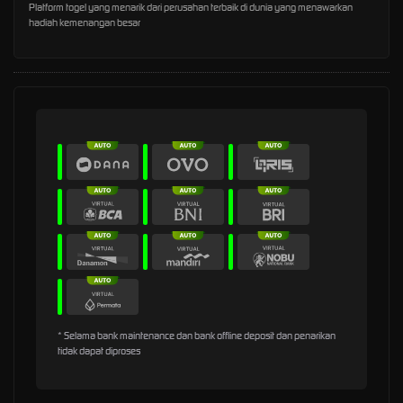
Platform togel yang menarik dari perusahan terbaik di dunia yang menawarkan
hadiah kemenangan besar
* Selama bank maintenance dan bank offline deposit dan penarikan
tidak dapat diproses