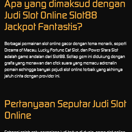
Apa yang dimaksud dengan
Judi Slot Online Slot88
Jackpot Fantastis?
Berbagai permainan slot online gacor dengan tema menarik, seperti
Dreams of Macau, Lucky Fortune Cat Slot, dan Power Stars Slot
adalah game andalan dari Slot88. Setiap gem ini didukung dengan
grafis yang menawan dan efek suara yang memacu adrenalin
pemain sehingga banyak pejudi slot online terbaik yang akhirnya
jatuh cinta dengan provider ini.
Pertanyaan Seputar Judi Slot
Online