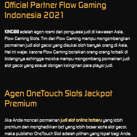
Official Partner Flow Gaming
Indonesia 2021
KING88
adalah agen resmi dari penguasa judi di kawasan Asia,
Flow Gaming Slots. Tim dari Flow Gaming mampu mengembangkan
permainan judi slot gacor yang disukai oleh banyak orang di Asia.
Hal ini wajar, karena Flow Gaming berisikan orang-orang terbaik di
bidangnya sehingga mereka mampu mengembang permainan judi
slot gacor yang sesuai dengan keinginan para player judi.
Agen OneTouch Slots Jackpot
Premium
Jika Anda mencari permainan
judi slot online terbaru
yang lebih
premium dan menghadirkan bet yang lebih besar serta slot gacor,
maka publisher OneTouch Slot adalah pilihan yang tepat bagi Anda.