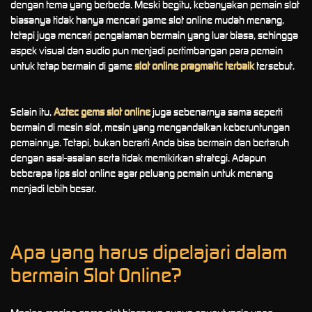
dengan tema yang berbeda. Meski begitu, kebanyakan pemain slot
biasanya tidak hanya mencari game slot online mudah menang,
tetapi juga mencari pengalaman bermain yang luar biasa, sehingga
aspek visual dan audio pun menjadi pertimbangan para pemain
untuk tetap bermain di game
slot online pragmatic terbaik
tersebut.
Selain itu,
Aztec gems slot online
juga sebenarnya sama seperti
bermain di mesin slot, mesin yang mengandalkan keberuntungan
pemainnya. Tetapi, bukan berarti Anda bisa bermain dan bertaruh
dengan asal-asalan serta tidak memikirkan strategi. Adapun
beberapa tips slot online agar peluang pemain untuk menang
menjadi lebih besar.
Apa yang harus dipelajari dalam
bermain Slot Online?