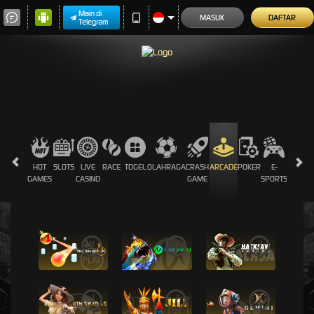
Main di
MASUK
DAFTAR
Telegram
HOT
SLOTS
LIVE
RACE
TOGEL
OLAHRAGA
CRASH
ARCADE
POKER
E-
PROMO
GAMES
CASINO
GAME
SPORTS
i
i
i
i
i
i