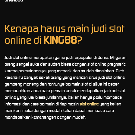
Kenapa harus main judi slot
online di
KING88
?
Judi slot online merupakan game judi terpopuler di dunia. Milyaran
orang sangat suka dan sudah biasa dengan slot online pragmatic
karena permainannya yang menarik dan mudah dimainkan. Oleh
karena itu banyak sekali orang yang mencari situs judi slot online
gampang menang dan tentunya bermain slot di situs ini dapat
membuahkan anda para pemain untuk mendapatkan jackpot slot
online yang luar biasa jumlahnya. Kalian hanya perlu membaca
informasi dan cara bermain di tiap mesin
slot online
yang kalian
mainkan, maka dengan mudah kalian dapat membaca cara
mendapatkan kemenangan dengan mudah.