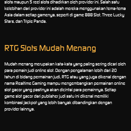
slots maupun 5 reel slots dihadirkan oleh provider ini. Salah satu
kelebihan dari provider ini adalah mereka menggunakan tema-tema
Asia dalam setiap gamenya, seperti di game 888 Slot, Three Lucky
Stars, dan Triple Panda.
RTG Slots Mudah Menang
Mudah menang merupakan kata-kata yang paling sering dicari oleh
para pemain judi online slot. Dengan pengalaman lebih dari 20
tahun di bidang permainan judi, RTG atau yang juga dikenal dengan
nama Realtime Gaming mampu mengembangkan permainan online
slot gacor yang pastinya akan dicintai para pemainnya. Setiap
game slot gacor dari publisher judi satu ini dikenal memiliki
kombinasi jackpot yang lebih banyak dibandingkan dengan
provider lainnya.