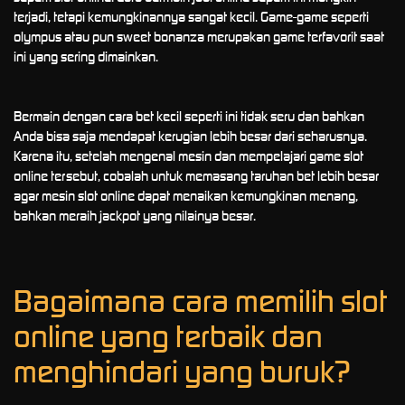
terjadi, tetapi kemungkinannya sangat kecil. Game-game seperti
olympus atau pun sweet bonanza merupakan game terfavorit saat
ini yang sering dimainkan.
Bermain dengan cara bet kecil seperti ini tidak seru dan bahkan
Anda bisa saja mendapat kerugian lebih besar dari seharusnya.
Karena itu, setelah mengenal mesin dan mempelajari game slot
online tersebut, cobalah untuk memasang taruhan bet lebih besar
agar mesin slot online dapat menaikan kemungkinan menang,
bahkan meraih jackpot yang nilainya besar.
Bagaimana cara memilih slot
online yang terbaik dan
menghindari yang buruk?