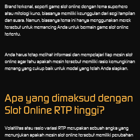
Brand terkenal, seperti game slot online dengan tema superhero
atau mitologi kuno, biasanya memiliki keunggulan dari segi tampilan
dan suara. Namun, biasanya tema ini hanya menggunakan merek
tersebut untuk memancing Anda untuk bermain game slot online
tertentu.
Anda harus tetap melihat informasi dan mempelajari tiap mesin slot
online agar tahu apakah mesin tersebut memiliki rasio kemungkinan
menang yang cukup baik untuk modal yang telah Anda siapkan.
Apa yang dimaksud dengan
Slot Online RTP tinggi?
Volatilitas atau rasio variasi RTP merupakan sebuah angka yang
menunjukan apakah mesin slot online tersebut memiliki perubahan