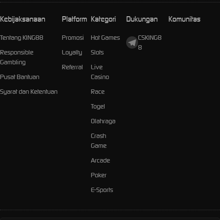
Kebijaksanaan
Platform
Kategori
Dukungan
Komunitas
Tentang KING88
Promosi
Hot Games
CSKING8
8
Responsible
Loyalty
Slots
Gambling
Referral
Live
Pusat Bantuan
Casino
Syarat dan Ketentuan
Race
Togel
Olahraga
Crash
Game
Arcade
Poker
E-Sports