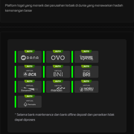
Platform togel yang menarik dari perusahan terbaik di dunia yang menawarkan hadiah
kemenangan besar
* Selama bank maintenance dan bank offline deposit dan penarikan tidak
dapat diproses