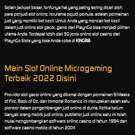
Selain jackpot besar, tentunya hal yang paling sering dicari oleh
para penjudi slot online, terutama pejudi pemula, adalah permainan
judi yang memiliki bet kecil. Untuk Anda yang mencari bet kecil
dalam judi online slot gacor, game dari PlaynGo bisa menjadi pilihan
utama Anda. Terdapat lebih dari 50 jenis online slot casino dari
PlaynGo Slots yang bisa Anda coba di
KING88
.
Main Slot Online Microgaming
Terbaik 2022 Disini
Provider slot gacor online yang dikenal dengan permainan 9 Masks
of Fire, Book of Oz, dan Immortal Romance ini merupakan salah satu
pioneer dalam pengembangan judi online di dunia. Ketika belum
banyak orang melirik judi online, publisher judi online satu ini telah
mulai mengembangkan software online casino di tahun 1994 dan
software casino mobile di tahun 2004