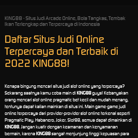
KING88 - Situs Judi Arcade Online, Bola Tangkas, Tembak
Ikan Terlengkap dan Terpercaya di Indonesia
Daftar Situs Judi Online
Terpercaya dan Terbaik di
2022 KING88!
Kenapa bingung mencari situs judi slot online yang terpercaya?
Sekarang saatnya kamu coba main di
KING88
guys! Kebanyakan
orang mencari slot online pragmatic bet kecil dan mudah menang,
tentunya dapat kalian mainkan di situs ini. Main game-game judi
online terpercaya dari provider-provider slot online terkenal seperti
Pragmatic Play, Habanero, Joker, Slot88, semua dapat dimainkan di
KING88
. Jangan kuatir dengan keamanan dan kenyamanan
bermain, karena
KING88
sangat menjunjung tinggi kepuasan para