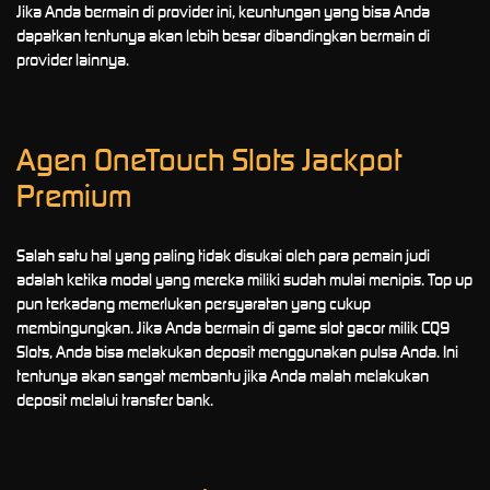
Jika Anda bermain di provider ini, keuntungan yang bisa Anda
dapatkan tentunya akan lebih besar dibandingkan bermain di
provider lainnya.
Agen OneTouch Slots Jackpot
Premium
Salah satu hal yang paling tidak disukai oleh para pemain judi
adalah ketika modal yang mereka miliki sudah mulai menipis. Top up
pun terkadang memerlukan persyaratan yang cukup
membingungkan. Jika Anda bermain di game slot gacor milik CQ9
Slots, Anda bisa melakukan deposit menggunakan pulsa Anda. Ini
tentunya akan sangat membantu jika Anda malah melakukan
deposit melalui transfer bank.