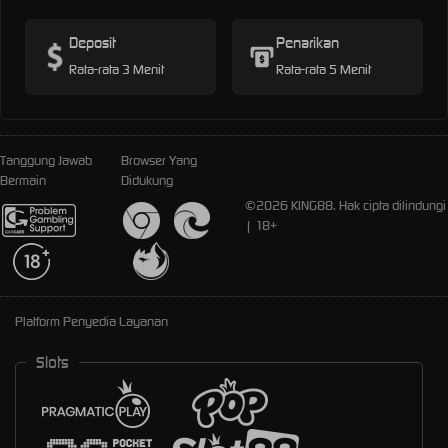
Deposit
Penarikan
Rata-rata 3 Menit
Rata-rata 5 Menit
Tanggung Jawab
Browser Yang
Bermain
Didukung
©2026 KING88. Hak cipta dilindungi
| 18+
Platform Penyedia Layanan
Slots