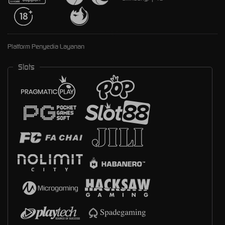
Platform Penyedia Layanan
Slots