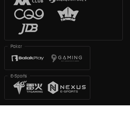
Poker
E-Sports