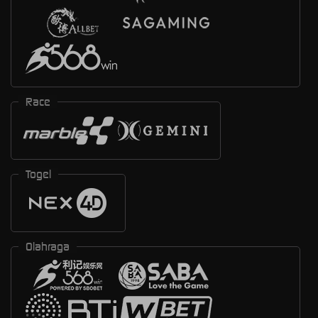
Race
Togel
Olahraga