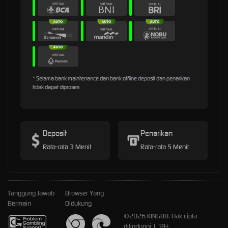
* Selama bank maintenance dan bank offline deposit dan penarikan
tidak dapat diproses
Deposit
Penarikan
Rata-rata 3 Menit
Rata-rata 5 Menit
Tanggung Jawab
Browser Yang
Bermain
Didukung
©2026 KING88. Hak cipta
dilindungi | 18+