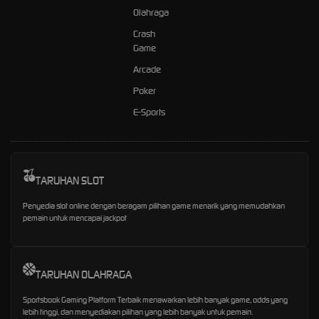
Olahraga
Crash
Game
Arcade
Poker
E-Sports
TARUHAN SLOT
Penyedia slot online dengan beragam pilihan game menarik yang memudahkan
pemain untuk mencapai jackpot
TARUHAN OLAHRAGA
Sportsbook Gaming Platform Terbaik menawarkan lebih banyak game, odds yang
lebih tinggi, dan menyediakan pilihan yang lebih banyak untuk pemain.