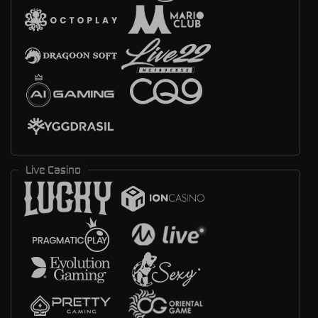
Live Casino