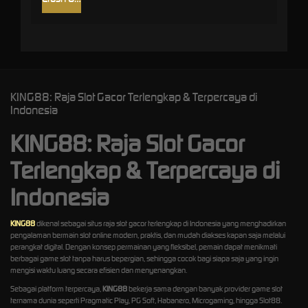
KING88: Raja Slot Gacor Terlengkap & Terpercaya di
Indonesia
KING88: Raja Slot Gacor
Terlengkap & Terpercaya di
Indonesia
KING88
dikenal sebagai situs raja slot gacor terlengkap di Indonesia yang menghadirkan
pengalaman bermain slot online modern, praktis, dan mudah diakses kapan saja melalui
perangkat digital. Dengan konsep permainan yang fleksibel, pemain dapat menikmati
berbagai game slot tanpa harus bepergian, sehingga cocok bagi siapa saja yang ingin
mengisi waktu luang secara efisien dan menyenangkan.
Sebagai platform terpercaya,
KING88
bekerja sama dengan banyak provider game slot
ternama dunia seperti Pragmatic Play, PG Soft, Habanero, Microgaming, hingga Slot88.