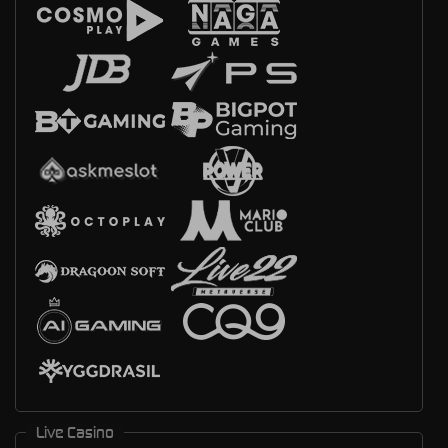
Live Casino