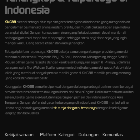
Indonesia
KING88
dikenal sebagai situs raja slot gacor terlengkap di Indonesia yang menghadirkan
pengalaman bermain slot online modern, praktis, dan mudah diakses kapan saja melalui
perangkat digital. Dengan konsep permainan yang fleksibel, pemain dapat menikmati
berbagai game slot tanpa harus bepergian, sehingga cocok bagi siapa saja yang ingin
mengisi waktu luang secara efisien dan menyenangkan.
Sebagai platform terpercaya,
KING88
bekerja sama dengan banyak provider game slot
ternama dunia seperti Pragmatic Play, PG Soft, Habanero, Microgaming, hingga Slot88.
Ribuan pilihan game tersedia dengan karakteristik unggulan seperti RTP tinggi, volatilitas
beragam, serta fitur Wild dan Scatter yang menjadi indikator game slot gacor. Faktor-faktor
inilah yang membuat banyak pemain menilai game di KING88 memiliki peluang menang
yang konsisten dan kompetitif.
Keunggulan
KING88
semakin diperkuat dengan statusnya sebagai partner resmi berbagai
provider internasional serta dukungan lisensi dari NexusEngine. Hal ini memastikan kualitas
sistem, koleksi game eksklusif, dan kepercayaan pemain dari Indonesia hingga Asia
Tenggara. Dengan daftar slot gacor terbaru yang rutin diperbarui, KING88 menjadi pilihan
utama bagi pemain yang mencari
situs raja slot gacor terpercaya
dengan koleksi game
lengkap dan berkualitas.
Kebijaksanaan
Platform
Kategori
Dukungan
Komunitas