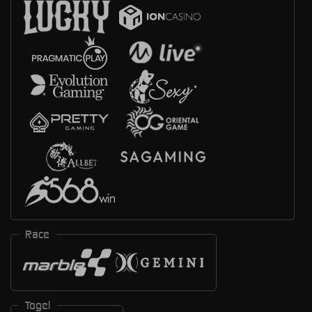
Race
Togel