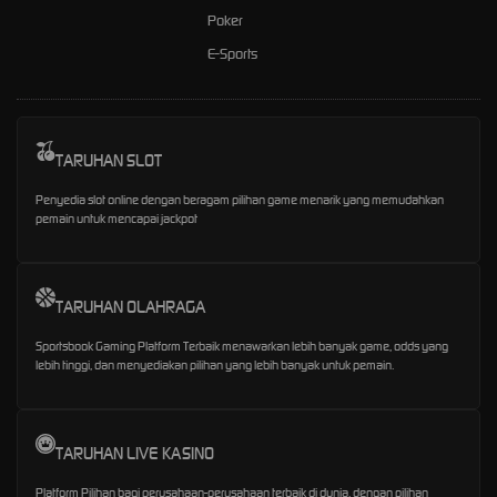
Poker
E-Sports
TARUHAN SLOT
Penyedia slot online dengan beragam pilihan game menarik yang memudahkan
pemain untuk mencapai jackpot
TARUHAN OLAHRAGA
Sportsbook Gaming Platform Terbaik menawarkan lebih banyak game, odds yang
lebih tinggi, dan menyediakan pilihan yang lebih banyak untuk pemain.
TARUHAN LIVE KASINO
Platform Pilihan bagi perusahaan-perusahaan terbaik di dunia, dengan pilihan