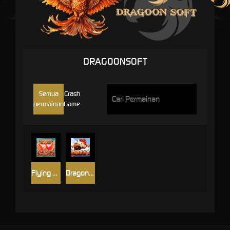
DRAGOONSOFT
Semua
Crash
permainan
Game
Flying Phoenix
Dragon or Crash