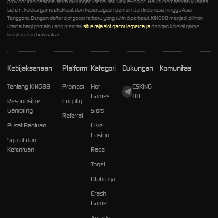
provider internasional serta dukungan lisensi dari NexusEngine. Hal ini memastikan kualitas
sistem, koleksi game eksklusif, dan kepercayaan pemain dari Indonesia hingga Asia
Tenggara. Dengan daftar slot gacor terbaru yang rutin diperbarui, KING88 menjadi pilihan
utama bagi pemain yang mencari
situs raja slot gacor terpercaya
dengan koleksi game
lengkap dan berkualitas.
Kebijaksanaan
Platform
Kategori
Dukungan
Komunitas
Tentang KING88
Promosi
Hot
CSKING
Games
88
Responsible
Loyalty
Gambling
Slots
Referral
Pusat Bantuan
Live
Casino
Syarat dan
Ketentuan
Race
Togel
Olahraga
Crash
Game
Arcade