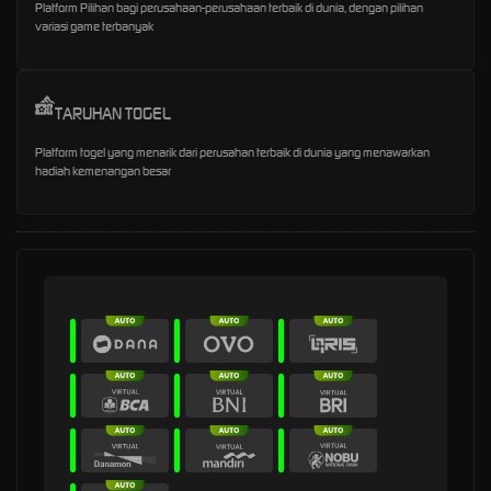
Platform Pilihan bagi perusahaan-perusahaan terbaik di dunia, dengan pilihan
variasi game terbanyak
TARUHAN TOGEL
Platform togel yang menarik dari perusahan terbaik di dunia yang menawarkan
hadiah kemenangan besar