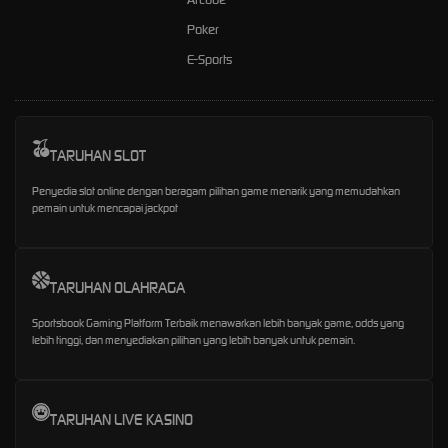
Poker
E-Sports
TARUHAN SLOT
Penyedia slot online dengan beragam pilihan game menarik yang memudahkan
pemain untuk mencapai jackpot
TARUHAN OLAHRAGA
Sportsbook Gaming Platform Terbaik menawarkan lebih banyak game, odds yang
lebih tinggi, dan menyediakan pilihan yang lebih banyak untuk pemain.
TARUHAN LIVE KASINO