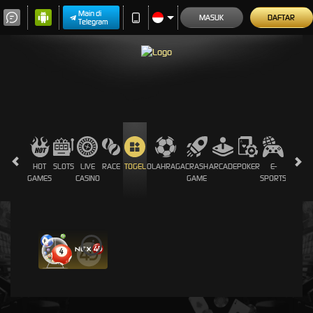
Main di
MASUK
DAFTAR
Telegram
HOT
SLOTS
LIVE
RACE
TOGEL
OLAHRAGA
CRASH
ARCADE
POKER
E-
PROMO
GAMES
CASINO
GAME
SPORTS
i