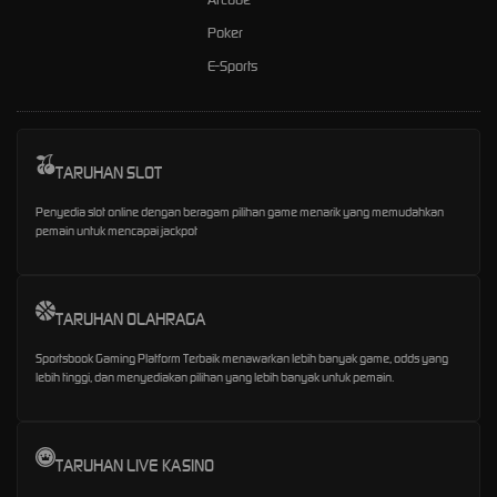
Poker
E-Sports
TARUHAN SLOT
Penyedia slot online dengan beragam pilihan game menarik yang memudahkan
pemain untuk mencapai jackpot
TARUHAN OLAHRAGA
Sportsbook Gaming Platform Terbaik menawarkan lebih banyak game, odds yang
lebih tinggi, dan menyediakan pilihan yang lebih banyak untuk pemain.
TARUHAN LIVE KASINO