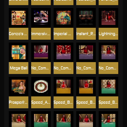
Gonzo's Treasure Map
Immersive_Roulette
Imperial Quest
Instant_Roulette
Lightning_Baccarat
Mega Ball
No_Comm_Baccarat
No_Comm_Speed_Baccarat_A
No_Comm_Speed_Baccarat_B
No_Comm_Speed_Baccarat_C
Prosperity Tree Baccarat
Speed_Auto_Roulette
Speed_Baccarat_A
Speed_Baccarat_B
Speed_Baccarat_C