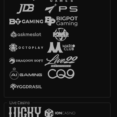
Live Casino