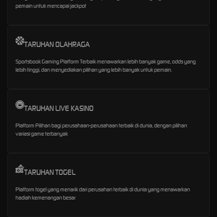
pemain untuk mencapai jackpot
TARUHAN OLAHRAGA
Sportsbook Gaming Platform Terbaik menawarkan lebih banyak game, odds yang
lebih tinggi, dan menyediakan pilihan yang lebih banyak untuk pemain.
TARUHAN LIVE KASINO
Platform Pilihan bagi perusahaan-perusahaan terbaik di dunia, dengan pilihan
variasi game terbanyak
TARUHAN TOGEL
Platform togel yang menarik dari perusahan terbaik di dunia yang menawarkan
hadiah kemenangan besar