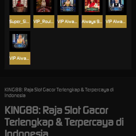
Super_Sic_Bo
VIP_Roulette
VIP Always 6 Blackjack 1
Always 9 Baccarat
VIP Always 6 Blackjack 2
VIP Always 6 Blackjack 3
KING88: Raja Slot Gacor Terlengkap & Terpercaya di
Indonesia
KING88: Raja Slot Gacor
Terlengkap & Terpercaya di
Indonesia