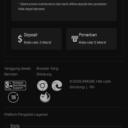
* Selama bank maintenance dan bank offline deposit dan penarikan
tidak dapat diproses
Deposit
Penarikan
Rata-rata 3 Menit
Rata-rata 5 Menit
Tanggung Jawab
Browser Yang
Bermain
Didukung
©2026 KING88. Hak cipta
dilindungi | 18+
Platform Penyedia Layanan
Slots