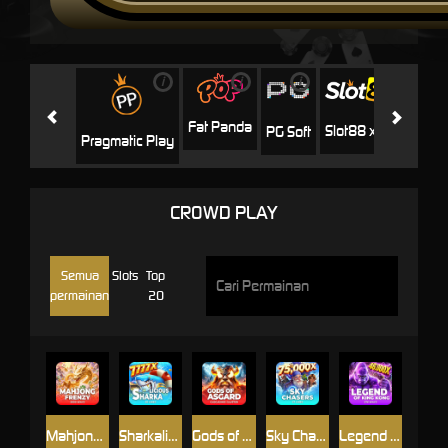
i
i
i
i
i
Facha
Fat Panda
Slot88 x PP
PG Soft
Pragmatic Play
CROWD PLAY
Semua
Slots
Top
permainan
20
Mahjong Frenzy
Sharkalicious
Gods of Asgard
Sky Chasers
Legend of King Kong