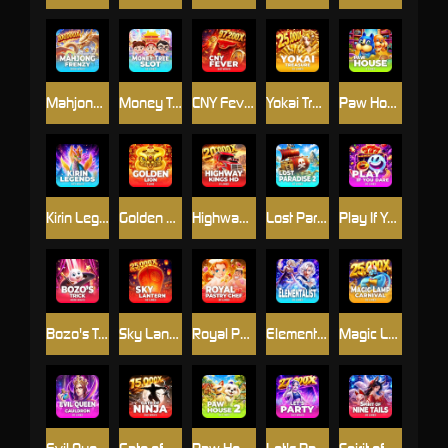
Mahjong Frenzy : Tiles of Fortunes
Money Tree Slot
CNY Fever
Yokai Treasure
Paw House
Kirin Legends
Golden Lion
Highway Kings HD
Lost Paradise 2
Play If You Dare
Bozo's Trick
Sky Lantern
Royal Pastry Chef
Elementalist
Magic Lamp Carnival