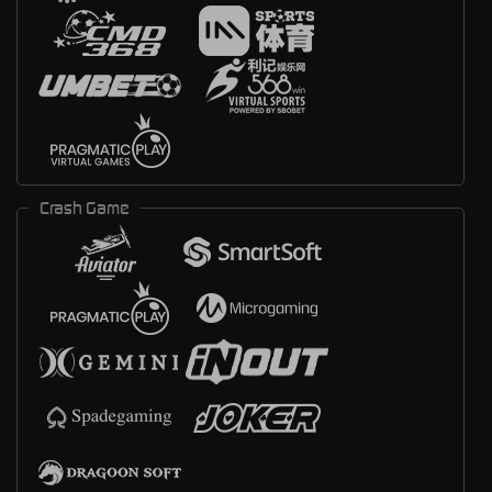
Crash Game