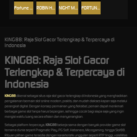
Fortune Money Boom
ROBIN HOOD
NIGHT MARKET 2
FORTUNE EGG
KING88: Raja Slot Gacor Terlengkap & Terpercaya di
Indonesia
KING88: Raja Slot Gacor
Terlengkap & Terpercaya di
Indonesia
KING88
dikenal sebagai situs raja slot gacor terlengkap di Indonesia yang menghadirkan
pengalaman bermain slot online modern, praktis, dan mudah diakses kapan saja melalui
perangkat digital. Dengan konsep permainan yang fleksibel, pemain dapat menikmati
berbagai game slot tanpa harus bepergian, sehingga cocok bagi siapa saja yang ingin
mengisi waktu luang secara efisien dan menyenangkan.
Sebagai platform terpercaya,
KING88
bekerja sama dengan banyak provider game slot
ternama dunia seperti Pragmatic Play, PG Soft, Habanero, Microgaming, hingga Slot88.
Ribuan pilihan game tersedia dengan karakteristik unggulan seperti RTP tinggi, volatilitas