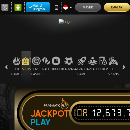
Main di
MASUK
DAFTAR
Telegram
HOT
SLOTS
LIVE
RACE
TOGEL
OLAHRAGA
CRASH
ARCADE
POKER
E-
PROMO
GAMES
CASINO
GAME
SPORTS
IDR
12,673,
JACKPOT
PLAY