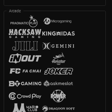
Arcade