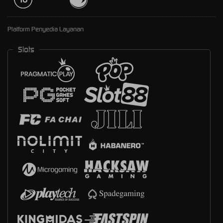
Platform Penyedia Layanan
Slots