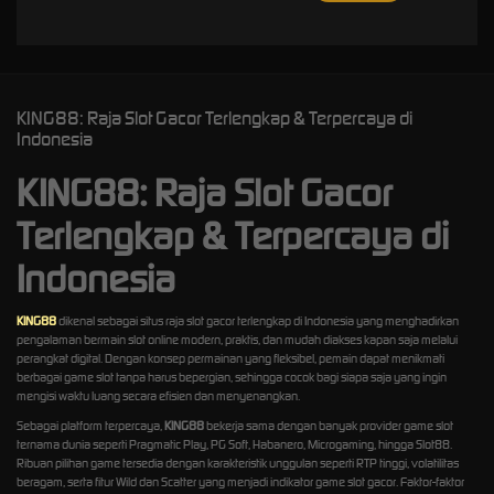
KING88: Raja Slot Gacor Terlengkap & Terpercaya di
Indonesia
KING88: Raja Slot Gacor
Terlengkap & Terpercaya di
Indonesia
KING88
dikenal sebagai situs raja slot gacor terlengkap di Indonesia yang menghadirkan
pengalaman bermain slot online modern, praktis, dan mudah diakses kapan saja melalui
perangkat digital. Dengan konsep permainan yang fleksibel, pemain dapat menikmati
berbagai game slot tanpa harus bepergian, sehingga cocok bagi siapa saja yang ingin
mengisi waktu luang secara efisien dan menyenangkan.
Sebagai platform terpercaya,
KING88
bekerja sama dengan banyak provider game slot
ternama dunia seperti Pragmatic Play, PG Soft, Habanero, Microgaming, hingga Slot88.
Ribuan pilihan game tersedia dengan karakteristik unggulan seperti RTP tinggi, volatilitas
beragam, serta fitur Wild dan Scatter yang menjadi indikator game slot gacor. Faktor-faktor