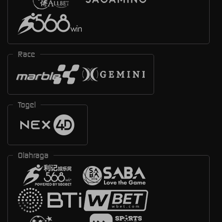
Race
Togel
Olahraga