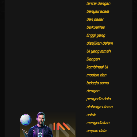
lancar dengan
banyak acara
dan pasar
berkualitas
tinggi yang
disajikan dalam
UI yang ramah.
Dengan
kombinasi UI
modern dan
bekerja sama
dengan
penyedia data
olahraga utama
untuk
menyediakan
umpan data