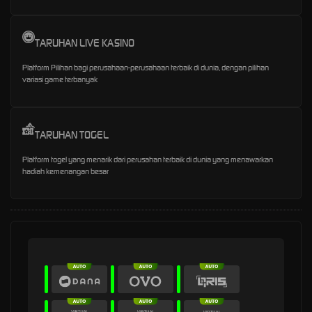
TARUHAN LIVE KASINO
Platform Pilihan bagi perusahaan-perusahaan terbaik di dunia, dengan pilihan
variasi game terbanyak
TARUHAN TOGEL
Platform togel yang menarik dari perusahan terbaik di dunia yang menawarkan
hadiah kemenangan besar