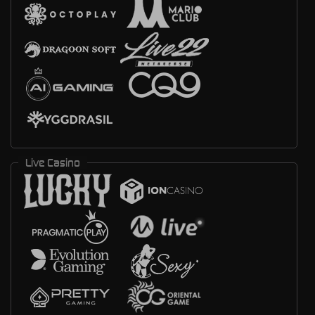
Live Casino