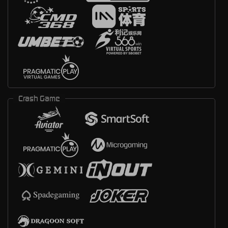
Crash Game