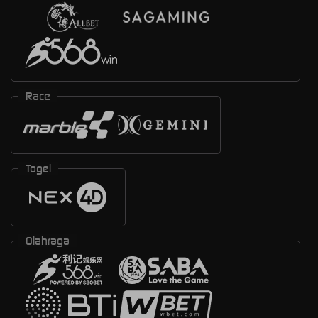
Race
Togel
Olahraga