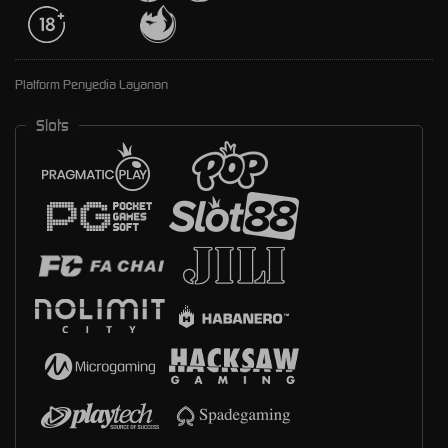
Platform Penyedia Layanan
Slots