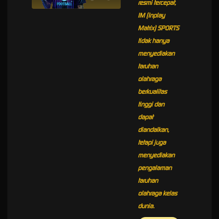
resmi tercepat,
IM (Inplay
Matrix) SPORTS
tidak hanya
menyediakan
taruhan
olahraga
berkualitas
tinggi dan
dapat
diandalkan,
tetapi juga
menyediakan
pengalaman
taruhan
olahraga kelas
dunia.