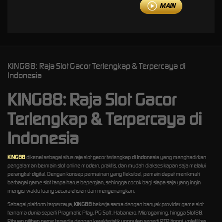
MAIN
KING88: Raja Slot Gacor Terlengkap & Terpercaya di
Indonesia
KING88: Raja Slot Gacor
Terlengkap & Terpercaya di
Indonesia
KING88
dikenal sebagai situs raja slot gacor terlengkap di Indonesia yang menghadirkan
pengalaman bermain slot online modern, praktis, dan mudah diakses kapan saja melalui
perangkat digital. Dengan konsep permainan yang fleksibel, pemain dapat menikmati
berbagai game slot tanpa harus bepergian, sehingga cocok bagi siapa saja yang ingin
mengisi waktu luang secara efisien dan menyenangkan.
Sebagai platform terpercaya,
KING88
bekerja sama dengan banyak provider game slot
ternama dunia seperti Pragmatic Play, PG Soft, Habanero, Microgaming, hingga Slot88.
Ribuan pilihan game tersedia dengan karakteristik unggulan seperti RTP tinggi, volatilitas