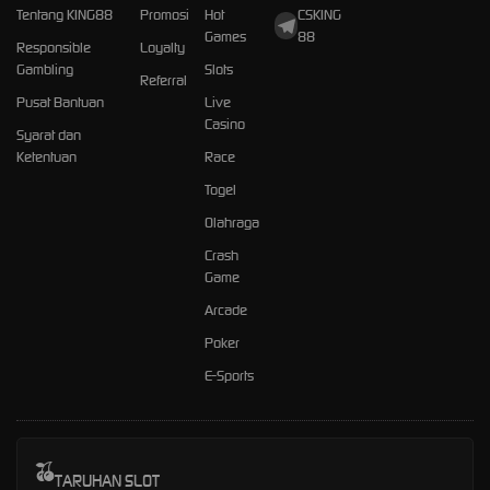
Tentang KING88
Promosi
Hot
CSKING
Games
88
Responsible
Loyalty
Gambling
Slots
Referral
Pusat Bantuan
Live
Casino
Syarat dan
Ketentuan
Race
Togel
Olahraga
Crash
Game
Arcade
Poker
E-Sports
TARUHAN SLOT