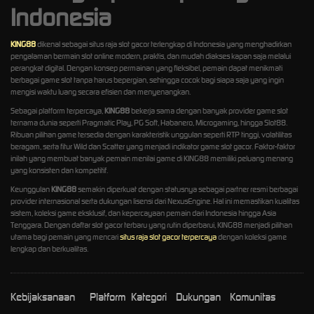
Indonesia
KING88
dikenal sebagai situs raja slot gacor terlengkap di Indonesia yang menghadirkan
pengalaman bermain slot online modern, praktis, dan mudah diakses kapan saja melalui
perangkat digital. Dengan konsep permainan yang fleksibel, pemain dapat menikmati
berbagai game slot tanpa harus bepergian, sehingga cocok bagi siapa saja yang ingin
mengisi waktu luang secara efisien dan menyenangkan.
Sebagai platform terpercaya,
KING88
bekerja sama dengan banyak provider game slot
ternama dunia seperti Pragmatic Play, PG Soft, Habanero, Microgaming, hingga Slot88.
Ribuan pilihan game tersedia dengan karakteristik unggulan seperti RTP tinggi, volatilitas
beragam, serta fitur Wild dan Scatter yang menjadi indikator game slot gacor. Faktor-faktor
inilah yang membuat banyak pemain menilai game di KING88 memiliki peluang menang
yang konsisten dan kompetitif.
Keunggulan
KING88
semakin diperkuat dengan statusnya sebagai partner resmi berbagai
provider internasional serta dukungan lisensi dari NexusEngine. Hal ini memastikan kualitas
sistem, koleksi game eksklusif, dan kepercayaan pemain dari Indonesia hingga Asia
Tenggara. Dengan daftar slot gacor terbaru yang rutin diperbarui, KING88 menjadi pilihan
utama bagi pemain yang mencari
situs raja slot gacor terpercaya
dengan koleksi game
lengkap dan berkualitas.
Kebijaksanaan
Platform
Kategori
Dukungan
Komunitas