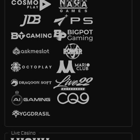
Live Casino