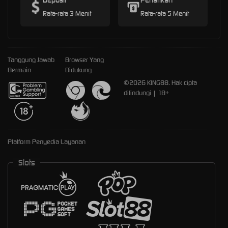
Rata-rata 3 Menit
Rata-rata 5 Menit
Tanggung Jawab
Browser Yang
Bermain
Didukung
©2026 KING88. Hak cipta
dilindungi | 18+
Platform Penyedia Layanan
Slots