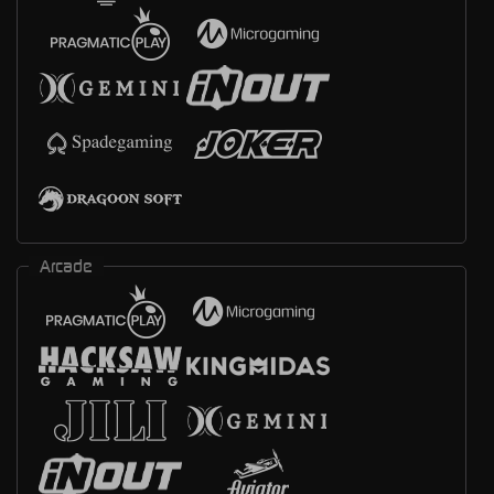
Arcade