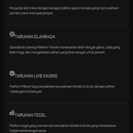
Penyedia slot online dengan beragam pilihan game menarik yang memudahkan
pemain untuk mencapai jackpot
TARUHAN OLAHRAGA
Sportsbook Gaming Platform Terbaik menawarkan lebih banyak game, odds yang
lebih tinggi, dan menyediakan pilihan yang lebih banyak untuk pemain.
TARUHAN LIVE KASINO
Platform Pilihan bagi perusahaan-perusahaan terbaik di dunia, dengan pilihan
variasi game terbanyak
TARUHAN TOGEL
Platform togel yang menarik dari perusahan terbaik di dunia yang menawarkan
hadiah kemenangan besar