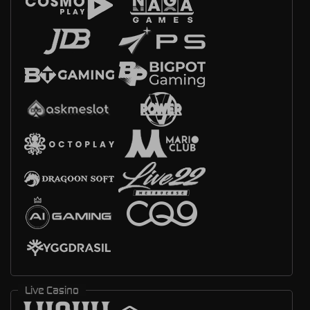
Live Casino