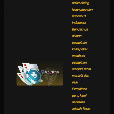
poker daring
terlengkap dan
terbesar di
Indonesia.
Banyaknya
pilihan
permainan
kartu poker
membuat
permainan
menjadi lebih
menarik dan
seru.
Permainan
yang kami
sediakan
adalah Texas