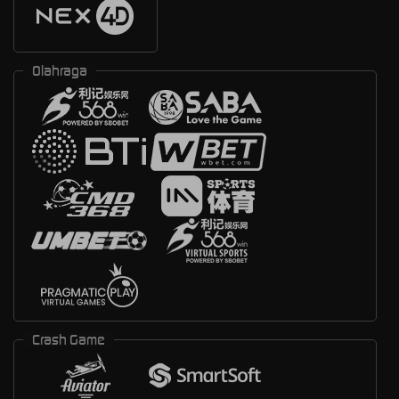
Olahraga
Crash Game