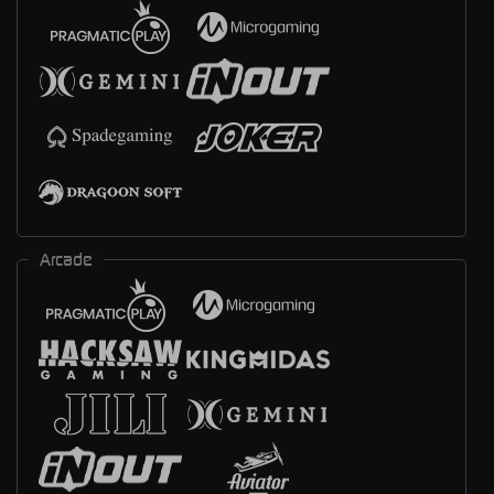
Arcade