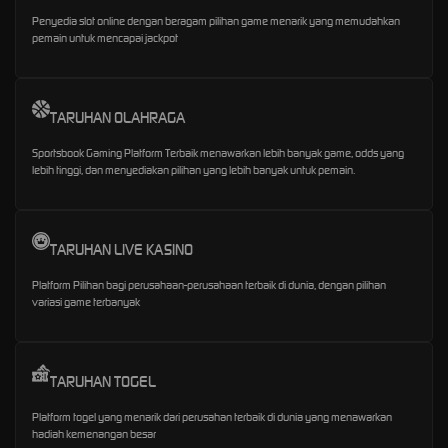
Penyedia slot online dengan beragam pilihan game menarik yang memudahkan
pemain untuk mencapai jackpot
TARUHAN OLAHRAGA
Sportsbook Gaming Platform Terbaik menawarkan lebih banyak game, odds yang
lebih tinggi, dan menyediakan pilihan yang lebih banyak untuk pemain.
TARUHAN LIVE KASINO
Platform Pilihan bagi perusahaan-perusahaan terbaik di dunia, dengan pilihan
variasi game terbanyak
TARUHAN TOGEL
Platform togel yang menarik dari perusahan terbaik di dunia yang menawarkan
hadiah kemenangan besar