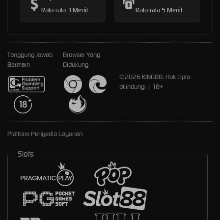
Rata-rata 3 Menit
Rata-rata 5 Menit
Tanggung Jawab
Browser Yang
Bermain
Didukung
©2026 KING88. Hak cipta
dilindungi | 18+
Platform Penyedia Layanan
Slots