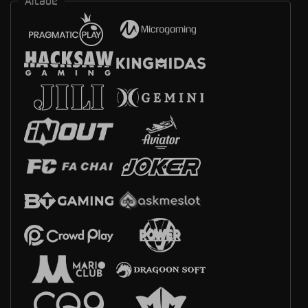
Arcade