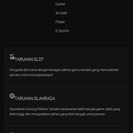
Game
Arcade
Poker
E-Sports
TARUHAN SLOT
Penyedia slot online dengan beragam pilihan game menarik yang memudahkan
pemain untuk mencapai jackpot
TARUHAN OLAHRAGA
Sportsbook Gaming Platform Terbaik menawarkan lebih banyak game, odds yang
lebih tinggi, dan menyediakan pilihan yang lebih banyak untuk pemain.