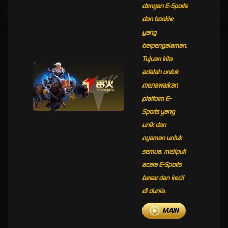
dengan E-Sports
dan bookie
yang
berpengalaman.
Tujuan kita
adalah untuk
menawarkan
platform E-
Sports yang
unik dan
nyaman untuk
semua, meliputi
acara E-Sports
besar dan kecil
di dunia.
MAIN