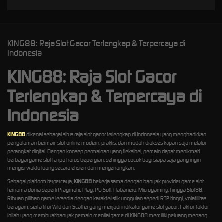
KING88: Raja Slot Gacor Terlengkap & Terpercaya di
Indonesia
KING88: Raja Slot Gacor
Terlengkap & Terpercaya di
Indonesia
KING88
dikenal sebagai situs raja slot gacor terlengkap di Indonesia yang menghadirkan
pengalaman bermain slot online modern, praktis, dan mudah diakses kapan saja melalui
perangkat digital. Dengan konsep permainan yang fleksibel, pemain dapat menikmati
berbagai game slot tanpa harus bepergian, sehingga cocok bagi siapa saja yang ingin
mengisi waktu luang secara efisien dan menyenangkan.
Sebagai platform terpercaya,
KING88
bekerja sama dengan banyak provider game slot
ternama dunia seperti Pragmatic Play, PG Soft, Habanero, Microgaming, hingga Slot88.
Ribuan pilihan game tersedia dengan karakteristik unggulan seperti RTP tinggi, volatilitas
beragam, serta fitur Wild dan Scatter yang menjadi indikator game slot gacor. Faktor-faktor
inilah yang membuat banyak pemain menilai game di KING88 memiliki peluang menang