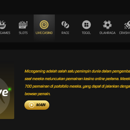
 GAMES
SLOTS
LIVE CASINO
RACE
TOGEL
OLAHRAGA
CRASH
Microgaming adalah salah satu pemimpin dunia dalam pemgembang
saat mereka meluncurkan permainan kasino online pertama. Mereka b
700 permainan di portofolio mereka, yang dapat di jalankan deng
browser pemain.
MAIN