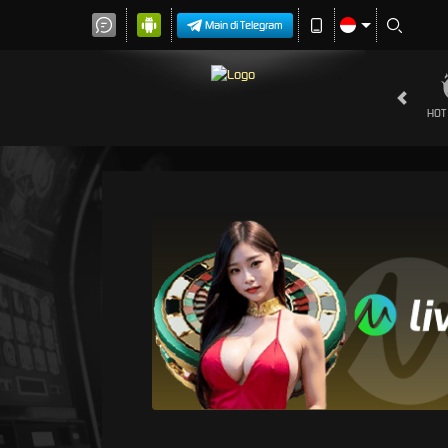
Main di Telegram
HOT