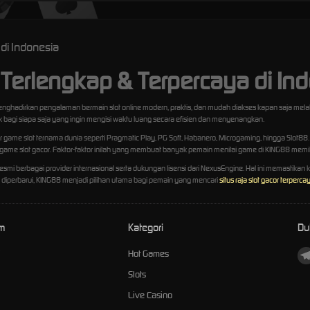
di Indonesia
 Terlengkap & Terpercaya di In
 menghadirkan pengalaman bermain slot online modern, praktis, dan mudah diakses kapan saja mela
 bagi siapa saja yang ingin mengisi waktu luang secara efisien dan menyenangkan.
ame slot ternama dunia seperti Pragmatic Play, PG Soft, Habanero, Microgaming, hingga Slot88. 
kator game slot gacor. Faktor-faktor inilah yang membuat banyak pemain menilai game di KING88 mem
mi berbagai provider internasional serta dukungan lisensi dari NexusEngine. Hal ini memastikan k
in diperbarui, KING88 menjadi pilihan utama bagi pemain yang mencari
situs raja slot gacor terperca
rm
Kategori
Du
i
Hot Games
Slots
Live Casino