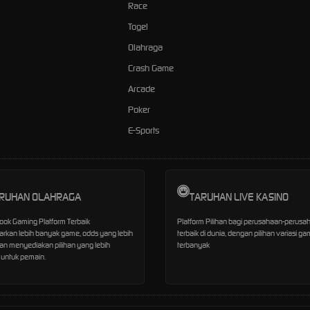
Race
Togel
Olahraga
Crash Game
Arcade
Poker
E-Sports
RUHAN OLAHRAGA
TARUHAN LIVE KASINO
ook Gaming Platform Terbaik
Platform Pilihan bagi perusahaan-perusa
kan lebih banyak game, odds yang lebih
terbaik di dunia, dengan pilihan variasi g
 dan menyediakan pilihan yang lebih
terbanyak
untuk pemain.