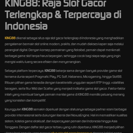
KING88: Raja Slot Gacor
Terlengkap & Terpercaya di
Indonesia
KING88
dikenal sebagai situs raja slot gacor terlengkap di Indonesia yang menghadirkan
pengalaman bermain slot online modern, praktis, dan mudah diakses kapan saja melalui
perangkat digital. Dengan konsep permainan yang fleksibel, pemain dapat menikmati
berbagai game slot tanpa harus bepergian, sehingga cocok bagi siapa saja yang ingin
mengisi waktu luang secara efisien dan menyenangkan.
Sebagai platform terpercaya,
KING88
bekerja sama dengan banyak provider game slot
ternama dunia seperti Pragmatic Play, PG Soft, Habanero, Microgaming, hingga Slot88.
Ribuan pilihan game tersedia dengan karakteristik unggulan seperti RTP tinggi, volatilitas
beragam, serta fitur Wild dan Scatter yang menjadi indikator game slot gacor. Faktor-faktor
inilah yang membuat banyak pemain menilai game di KING88 memiliki peluang menang
yang konsisten dan kompetitif.
Keunggulan
KING88
semakin diperkuat dengan statusnya sebagai partner resmi berbagai
provider internasional serta dukungan lisensi dari NexusEngine. Hal ini memastikan kualitas
sistem, koleksi game eksklusif, dan kepercayaan pemain dari Indonesia hingga Asia
Tenggara. Dengan daftar slot gacor terbaru yang rutin diperbarui, KING88 menjadi pilihan
utama bagi pemain yang mencari
situs raja slot gacor terpercaya
dengan koleksi game