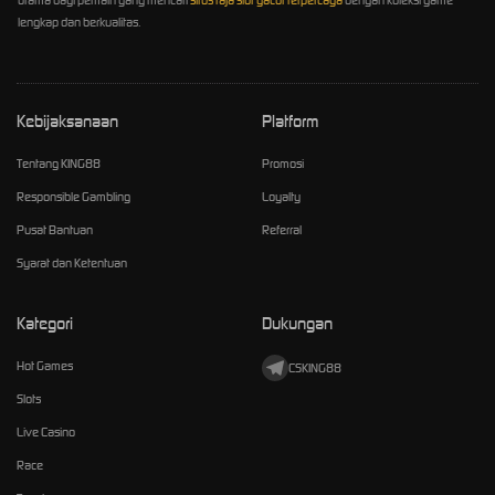
lengkap dan berkualitas.
Kebijaksanaan
Platform
Tentang KING88
Promosi
Responsible Gambling
Loyalty
Pusat Bantuan
Referral
Syarat dan Ketentuan
Kategori
Dukungan
Hot Games
CSKING88
Slots
Live Casino
Race