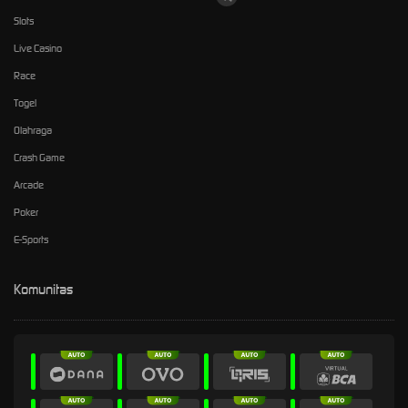
Slots
Live Casino
Race
Togel
Olahraga
Crash Game
Arcade
Poker
E-Sports
Komunitas