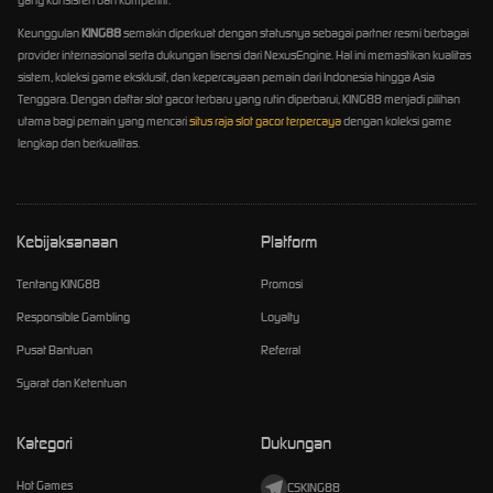
Keunggulan
KING88
semakin diperkuat dengan statusnya sebagai partner resmi berbagai
provider internasional serta dukungan lisensi dari NexusEngine. Hal ini memastikan kualitas
sistem, koleksi game eksklusif, dan kepercayaan pemain dari Indonesia hingga Asia
Tenggara. Dengan daftar slot gacor terbaru yang rutin diperbarui, KING88 menjadi pilihan
utama bagi pemain yang mencari
situs raja slot gacor terpercaya
dengan koleksi game
lengkap dan berkualitas.
Kebijaksanaan
Platform
Tentang KING88
Promosi
Responsible Gambling
Loyalty
Pusat Bantuan
Referral
Syarat dan Ketentuan
Kategori
Dukungan
Hot Games
CSKING88