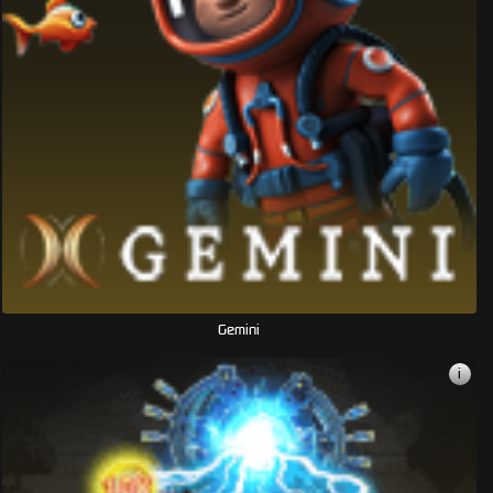
Gemini
i