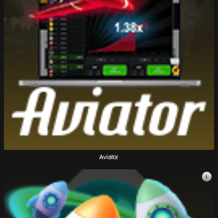
Aviator
i