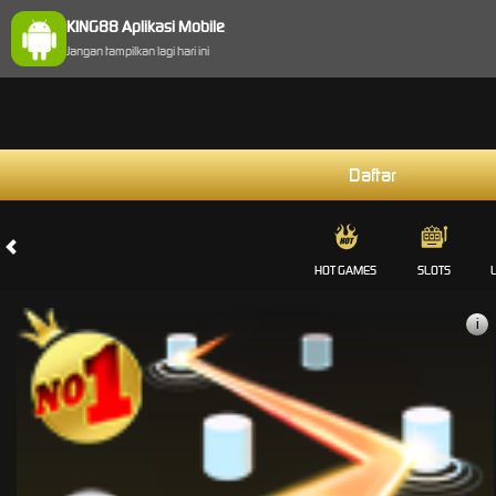
KING88 Aplikasi Mobile
Jangan tampilkan lagi hari ini
Daftar
HOT GAMES
SLOTS
i