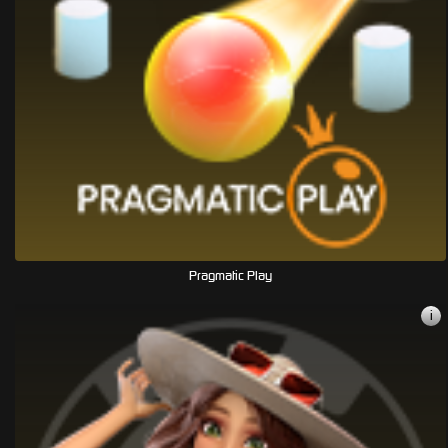
Pragmatic Play
i