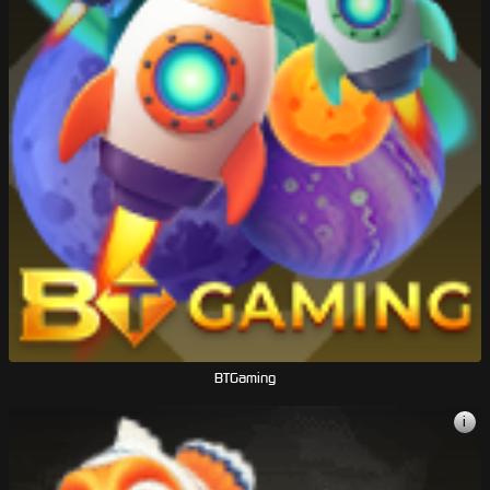
BTGaming
i