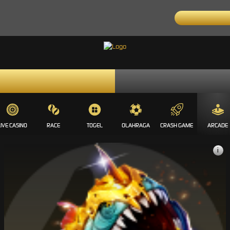
LIVE CASINO
RACE
TOGEL
OLAHRAGA
CRASH GAME
ARCADE
i