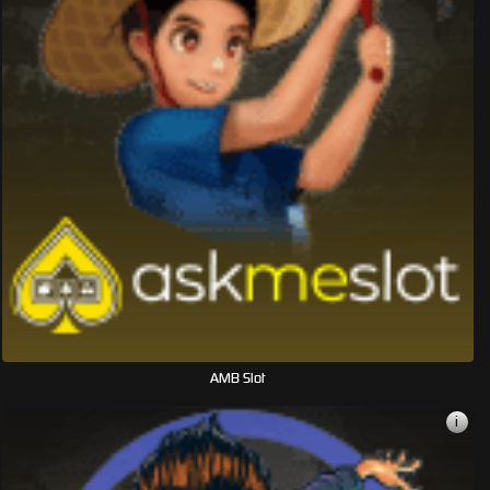
AMB Slot
i