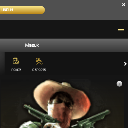
×
UNDUH
Masuk
POKER
E-SPORTS
i