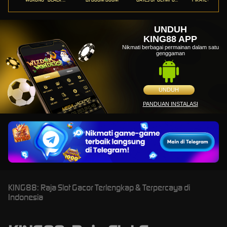
UNDUH
KING88 APP
Nikmati berbagai permainan dalam satu
genggaman
UNDUH
PANDUAN INSTALASI
KING88: Raja Slot Gacor Terlengkap & Terpercaya di
Indonesia