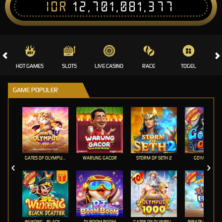
IDR
12,701,081,377
HOT GAMES
SLOTS
LIVE CASINO
RACE
TOGEL
OL
GAME POPULER
GATES OF OLYMPUS POP
WARUNG GACOR
STORM OF SETH 2
GOYANG GAI
WUKONG - BLACK SCATTER
DJ BOOM BOOM
GATES OF OLYMPUS 1000
PIRATE QUEST 1