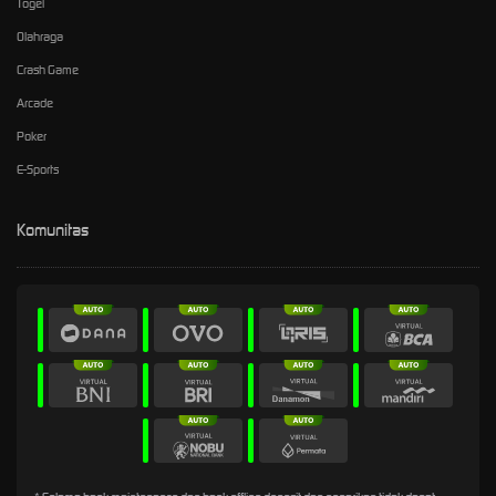
Togel
Olahraga
Crash Game
Arcade
Poker
E-Sports
Komunitas