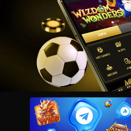
hxgski****m
IDR
5,948,000.00
Gates of Olympus 1000
karn****0
IDR
5,388,600.00
Gates of Olympus 1000
domi****9
IDR
5,216,820.00
Gates of Olympus Super
Scatter
hxgski****m
IDR
4,506,000.00
Gates of Olympus 1000
bayu****a
IDR
4,472,250.00
Mahjong Wins 3 – Black
Scatter