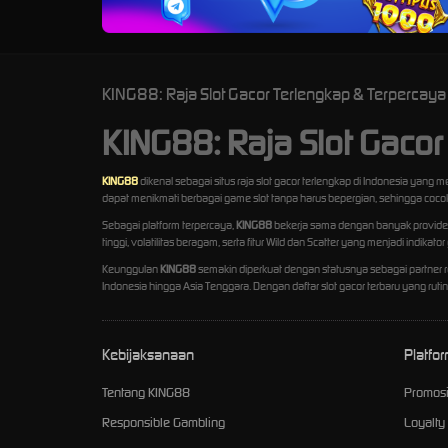
KING88: Raja Slot Gacor Terlengkap & Terpercaya 
KING88: Raja Slot Gacor
KING88
dikenal sebagai situs raja slot gacor terlengkap di Indonesia yang
dapat menikmati berbagai game slot tanpa harus bepergian, sehingga cocok
Sebagai platform terpercaya,
KING88
bekerja sama dengan banyak provider g
tinggi, volatilitas beragam, serta fitur Wild dan Scatter yang menjadi indi
Keunggulan
KING88
semakin diperkuat dengan statusnya sebagai partner res
Indonesia hingga Asia Tenggara. Dengan daftar slot gacor terbaru yang rut
Kebijaksanaan
Platfo
Tentang KING88
Promos
Responsible Gambling
Loyalty