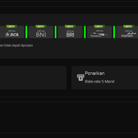
an tidak dapat diproses
Penarikan
Rata-rata 5 Menit