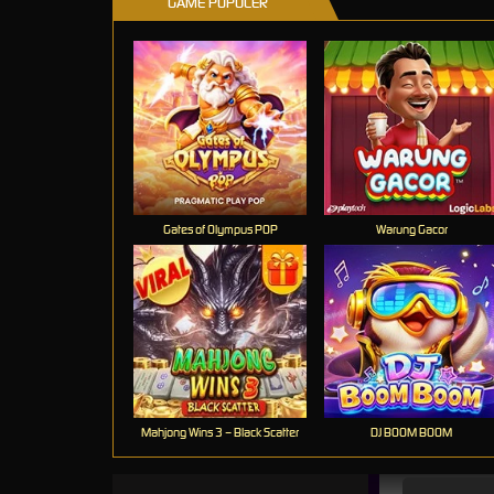
GAME POPULER
Gates of Olympus POP
Warung Gacor
Mahjong Wins 3 – Black Scatter
DJ BOOM BOOM