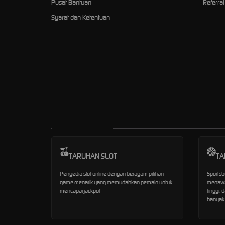
Pusat Bantuan
Referral
Syarat dan Ketentuan
TARUHAN SLOT
TA
Penyedia slot online dengan beragam pilihan
Sportsb
game menarik yang memudahkan pemain untuk
menawar
mencapai jackpot
tinggi,
banyak 