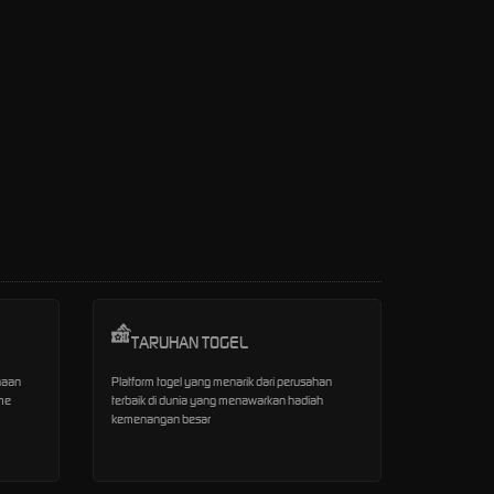
TARUHAN TOGEL
haan
Platform togel yang menarik dari perusahan
ame
terbaik di dunia yang menawarkan hadiah
kemenangan besar