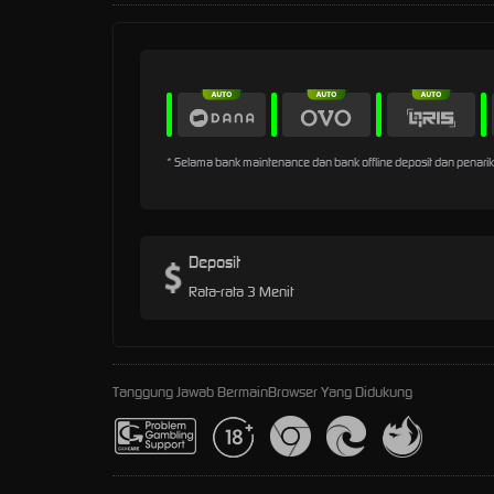
* Selama bank maintenance dan bank offline deposit dan penarik
Deposit
Rata-rata 3 Menit
Tanggung Jawab Bermain
Browser Yang Didukung