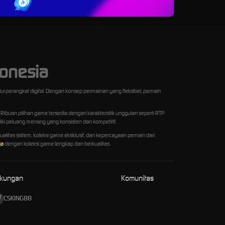
donesia
lui perangkat digital. Dengan konsep permainan yang fleksibel, pemain
Ribuan pilihan game tersedia dengan karakteristik unggulan seperti RTP
iliki peluang menang yang konsisten dan kompetitif.
ualitas sistem, koleksi game eksklusif, dan kepercayaan pemain dari
ya
dengan koleksi game lengkap dan berkualitas.
kungan
Komunitas
CSKING88