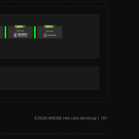
©2026 KING88. Hak cipta dilindungi | 18+