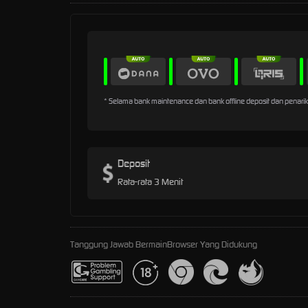
* Selama bank maintenance dan bank offline deposit dan penarik
Deposit
Rata-rata 3 Menit
Tanggung Jawab Bermain
Browser Yang Didukung