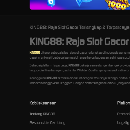
KING88: Raja Slot Gacor Terlengkap & Terpercaya 
KING88: Raja Slot Gacor
KING88
dikenal sebagai situs raja slot gacor terlengkap di Indonesia yang
dapat menikmati berbagai game slot tanpa harus bepergian, sehingga cocok
Sebagai platform terpercaya,
KING88
bekerja sama dengan banyak provider g
tinggi, volatilitas beragam, serta fitur Wild dan Scatter yang menjadi indi
Keunggulan
KING88
semakin diperkuat dengan statusnya sebagai partner res
Indonesia hingga Asia Tenggara. Dengan daftar slot gacor terbaru yang rut
Kebijaksanaan
Platfo
Tentang KING88
Promos
Responsible Gambling
Loyalty