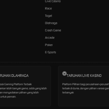
Live Casino
Race
Togel
Olahraga
Crash Game
Arcade
Poker
E-Sports
RUHAN OLAHRAGA
TARUHAN LIVE KASINO
ook Gaming Platform Terbaik
Platform Pilihan bagi perusahaan-perusa
kan lebih banyak game, odds yang lebih
terbaik di dunia, dengan pilihan variasi g
 dan menyediakan pilihan yang lebih
terbanyak
untuk pemain.