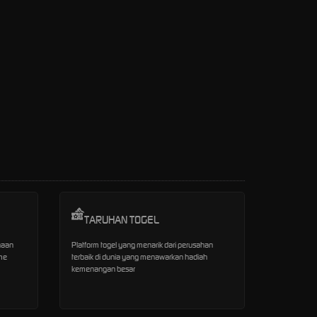
TARUHAN TOGEL
haan
Platform togel yang menarik dari perusahan
ame
terbaik di dunia yang menawarkan hadiah
kemenangan besar