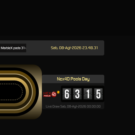
Sab, 08-Agt-2026 23.48.31
X pada 31-Jul-2026 dari 00.00.00 sampai 31-Jul-2027 00.00.00. Selama waktu ini, MarbleX per
Nex4D Pools Day
Live Draw Sab, 08-Agt-2026 00.00.00