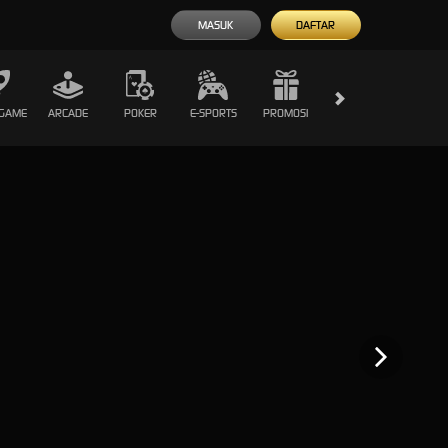
MASUK
DAFTAR
 GAME
ARCADE
POKER
E-SPORTS
PROMOSI