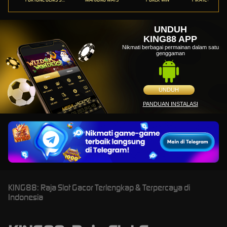
UNDUH
KING88 APP
Nikmati berbagai permainan dalam satu
genggaman
UNDUH
PANDUAN INSTALASI
KING88: Raja Slot Gacor Terlengkap & Terpercaya di
Indonesia