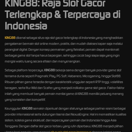
KING88: Raja Slot Gacor
Terlengkap & Terpercaya di
Indonesia
KING88
dikenal sebagai situs raja slot gacor terlengkap di Indonesia yang menghadirkan
pengalaman bermain slot online modern, praktis, dan mudah diakses kapan saja melalui
perangkat digital. Dengan konsep permainan yang fleksibel, pemain dapat menikmati
berbagai game slot tanpa harus bepergian, sehingga cocok bagi siapa saja yang ingin
mengisi waktu luang secara efisien dan menyenangkan.
Sebagai platform terpercaya,
KING88
bekerja sama dengan banyak provider game slot
ternama dunia seperti Pragmatic Play, PG Soft, Habanero, Microgaming, hingga Slot88.
Ribuan pilihan game tersedia dengan karakteristik unggulan seperti RTP tinggi, volatilitas
beragam, serta fitur Wild dan Scatter yang menjadi indikator game slot gacor. Faktor-faktor
inilah yang membuat banyak pemain menilai game di KING88 memiliki peluang menang
yang konsisten dan kompetitif.
Keunggulan
KING88
semakin diperkuat dengan statusnya sebagai partner resmi berbagai
provider internasional serta dukungan lisensi dari NexusEngine. Hal ini memastikan kualitas
sistem, koleksi game eksklusif, dan kepercayaan pemain dari Indonesia hingga Asia
Tenggara. Dengan daftar slot gacor terbaru yang rutin diperbarui, KING88 menjadi pilihan
utama bagi pemain yang mencari
situs raja slot gacor terpercaya
dengan koleksi game