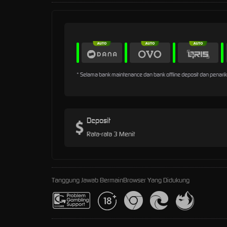
* Selama bank maintenance dan bank offline deposit dan penarik
Deposit
Rata-rata 3 Menit
Tanggung Jawab Bermain
Browser Yang Didukung