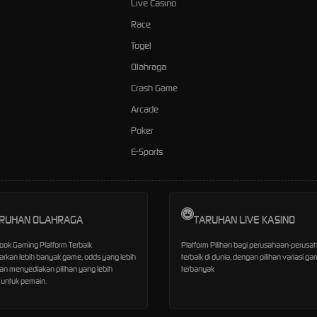
Live Casino
Race
Togel
Olahraga
Crash Game
Arcade
Poker
E-Sports
RUHAN OLAHRAGA
TARUHAN LIVE KASINO
ook Gaming Platform Terbaik
Platform Pilihan bagi perusahaan-perusa
kan lebih banyak game, odds yang lebih
terbaik di dunia, dengan pilihan variasi g
 dan menyediakan pilihan yang lebih
terbanyak
untuk pemain.