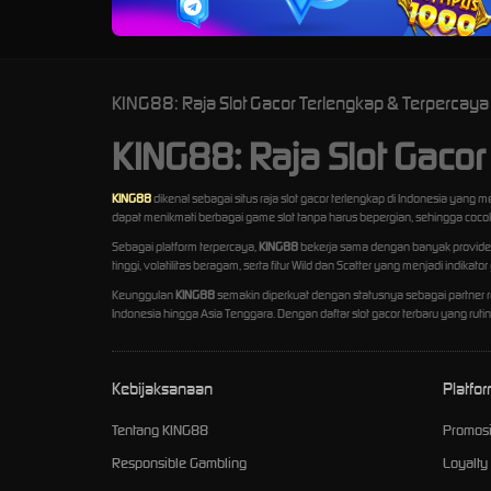
KING88: Raja Slot Gacor Terlengkap & Terpercaya 
KING88: Raja Slot Gacor
KING88
dikenal sebagai situs raja slot gacor terlengkap di Indonesia yang
dapat menikmati berbagai game slot tanpa harus bepergian, sehingga cocok
Sebagai platform terpercaya,
KING88
bekerja sama dengan banyak provider g
tinggi, volatilitas beragam, serta fitur Wild dan Scatter yang menjadi indi
Keunggulan
KING88
semakin diperkuat dengan statusnya sebagai partner res
Indonesia hingga Asia Tenggara. Dengan daftar slot gacor terbaru yang rut
Kebijaksanaan
Platfo
Tentang KING88
Promos
Responsible Gambling
Loyalty