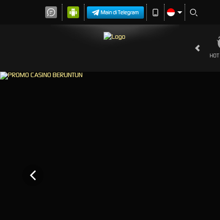
Main di Telegram
HOT