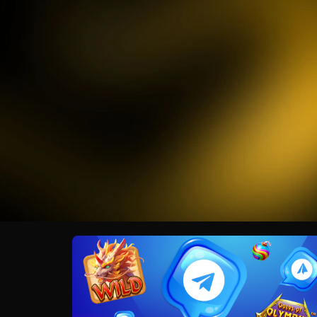
hxgski****m
IDR
5,948,000.00
Gates of Olympus 1000
karn****0
IDR
5,388,600.00
Gates of Olympus 1000
domi****9
IDR
5,216,820.00
Gates of Olympus Super
Scatter
hxgski****m
IDR
4,506,000.00
Gates of Olympus 1000
siswadi****5
IDR
3,202,680.00
CULT