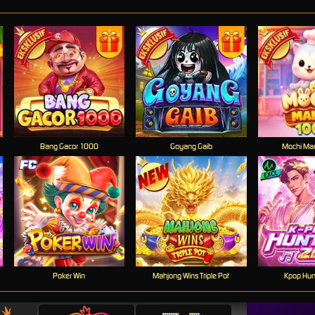
Bang Gacor 1000
Goyang Gaib
Mochi Ma
Poker Win
Mahjong Wins Triple Pot
Kpop Hun