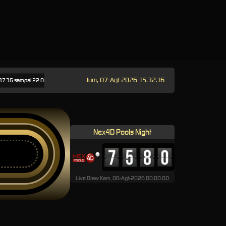
Jum, 07-Agt-2026 15.32.16
mpai 22.00.00. Selama waktu ini, Live22 permainan tidak akan tersedia. Kami memohon maaf a
Nex4D Pools Night
Live Draw Kam, 06-Agt-2026 00.00.00